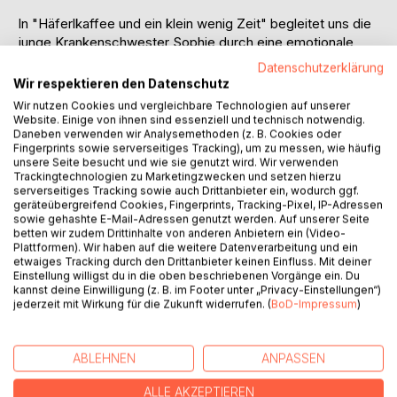
In "Häferlkaffee und ein klein wenig Zeit" begleitet uns die
junge Krankenschwester Sophie durch eine emotionale
Reise voller Herausforderungen und unerwarteter
Datenschutzerklärung
Begegnungen. Ihr Leben nimmt eine unvorhersehbare
Wir respektieren den Datenschutz
Wendung, als sie auf den geheimnisvollen Arthur trifft, einen
Wir nutzen Cookies und vergleichbare Technologien auf unserer
älteren Herrn mit einer faszinierenden Lebensgeschichte.
Website. Einige von ihnen sind essenziell und technisch notwendig.
Daneben verwenden wir Analysemethoden (z. B. Cookies oder
Fingerprints sowie serverseitiges Tracking), um zu messen, wie häufig
Der Kiosk am Fluss wird zum Treffpunkt zweier Seelen, die
unsere Seite besucht und wie sie genutzt wird. Wir verwenden
unterschiedlicher nicht sein könnten. Durch Arthur erfährt
Trackingtechnologien zu Marketingzwecken und setzen hierzu
Sophie von der Bedeutung wahrer Freundschaft und das
serverseitiges Tracking sowie auch Drittanbieter ein, wodurch ggf.
geräteübergreifend Cookies, Fingerprints, Tracking-Pixel, IP-Adressen
der Weg des Lebens nicht immer geradlinig verläuft.
sowie gehashte E-Mail-Adressen genutzt werden. Auf unserer Seite
betten wir zudem Drittinhalte von anderen Anbietern ein (Video-
Die Geschichte enthüllt die tiefe Verbindung zwischen
Plattformen). Wir haben auf die weitere Datenverarbeitung und ein
etwaiges Tracking durch den Drittanbieter keinen Einfluss. Mit deiner
Menschen, die vom Schicksal gelenkt werden. Ein Buch
Einstellung willigst du in die oben beschriebenen Vorgänge ein. Du
über Liebe, Verlust, Selbstfindung und die unerwarteten
kannst deine Einwilligung (z. B. im Footer unter „Privacy-Einstellungen“)
Schätze in uns.
jederzeit mit Wirkung für die Zukunft widerrufen. (
BoD-Impressum
)
AUTOR/IN
ABLEHNEN
ANPASSEN
ALLE AKZEPTIEREN