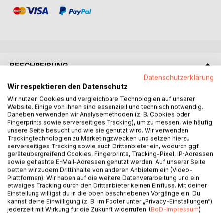
BESCHREIBUNG
Datenschutzerklärung
Wir respektieren den Datenschutz
Das Raumfahrtprogramm der Shermanstiftung wurde
Wir nutzen Cookies und vergleichbare Technologien auf unserer
eingestellt und Red City droht zur Geisterstadt zu
Website. Einige von ihnen sind essenziell und technisch notwendig.
verkommen.
Daneben verwenden wir Analysemethoden (z. B. Cookies oder
Fingerprints sowie serverseitiges Tracking), um zu messen, wie häufig
Nahezu alle Menschen sind zur Erde zurückgekehrt. Marek
unsere Seite besucht und wie sie genutzt wird. Wir verwenden
LeSolda, alias Zintok, gehört nicht dazu; nun im Dienste des
Trackingtechnologien zu Marketingzwecken und setzen hierzu
Energiekonzerns Pandion und der NCP versucht er nach
serverseitiges Tracking sowie auch Drittanbieter ein, wodurch ggf.
geräteübergreifend Cookies, Fingerprints, Tracking-Pixel, IP-Adressen
wie vor, das Beste für Frau, Sohn und Gott zu bewirken.
sowie gehashte E-Mail-Adressen genutzt werden. Auf unserer Seite
Als Diener des Pandionmanagers Devon Gibson erfährt
betten wir zudem Drittinhalte von anderen Anbietern ein (Video-
Marek als Erster von dem außerirdischen Funksignal,
Plattformen). Wir haben auf die weitere Datenverarbeitung und ein
etwaiges Tracking durch den Drittanbieter keinen Einfluss. Mit deiner
welches die alten Kommunikationsanlagen Shermans
Einstellung willigst du in die oben beschriebenen Vorgänge ein. Du
erreichte. Bis heute sind diese in Betrieb, denn Pandion fiel
kannst deine Einwilligung (z. B. im Footer unter „Privacy-Einstellungen“)
es durch den Erwerb der Sherman-Zentren zu, unter
jederzeit mit Wirkung für die Zukunft widerrufen. (
BoD-Impressum
)
anderem die Mondkolonien des Jupiters zu verwalten.