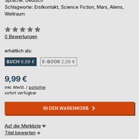
Sprache: Deutsch
Schlagworte: Erstkontakt, Science Fiction, Mars, Aliens,
Weltraum
Bewertung::
0%
0
Bewertungen
erhältlich als:
BUCH
9,99 €
E-BOOK
2,99 €
9,99 €
inkl. MwSt. /
portofrei
sofort verfügbar
IN DEN WARENKORB
Auf die Merkliste
Titel bewerten