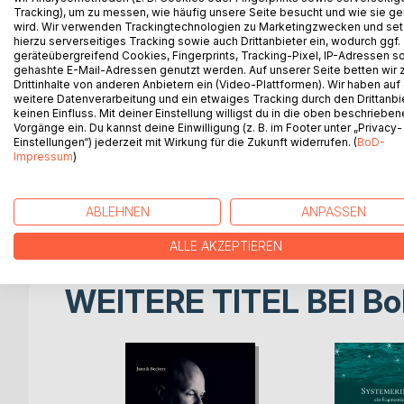
Was ich glaube - glaub ich das?
Tracking), um zu messen, wie häufig unsere Seite besucht und wie sie ge
50 Jahre Pastor - und der Mut, alles neu zu denke
wird. Wir verwenden Trackingtechnologien zu Marketingzwecken und se
hierzu serverseitiges Tracking sowie auch Drittanbieter ein, wodurch ggf.
Dieses Buch erzählt von einem Glauben, der Dogme
geräteübergreifend Cookies, Fingerprints, Tracking-Pixel, IP-Adressen s
stellt.
gehashte E-Mail-Adressen genutzt werden. Auf unserer Seite betten wir
Keine theologischen Nebelkerzen.
Drittinhalte von anderen Anbietern ein (Video-Plattformen). Wir haben auf
weitere Datenverarbeitung und ein etwaiges Tracking durch den Drittanbi
Keine billigen Trostpflaster.
keinen Einfluss. Mit deiner Einstellung willigst du in die oben beschriebe
Sondern ehrliche Fragen, gelebte Krisen - und ein 
Vorgänge ein. Du kannst deine Einwilligung (z. B. im Footer unter „Privacy-
Für alle, die Kirche lieben.
Einstellungen“) jederzeit mit Wirkung für die Zukunft widerrufen. (
BoD-
Für alle, die gegangen sind.
Impressum
)
Und für alle, die ihren persönlichen Glauben endli
Religion ist für den Menschen da - nicht umgekehr
ABLEHNEN
ANPASSEN
Dieses Buch zeigt, wie das geht.
ALLE AKZEPTIEREN
WEITERE TITEL BEI
Bo