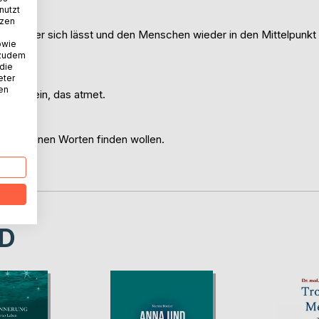
nutzt
n.
tzen
n hinter sich lässt und den Menschen wieder in den Mittelpunkt
owie
 zudem
 die
eter
nen
Christsein, das atmet.
ch in eigenen Worten finden wollen.
t.
D