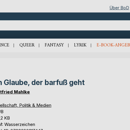
Über BoD
NCE
QUEER
FANTASY
LYRIK
E-BOOK-ANGEB
n Glaube, der barfuß geht
tfried Mahlke
llschaft, Politik & Medien
UB
,2 KB
: Wasserzeichen