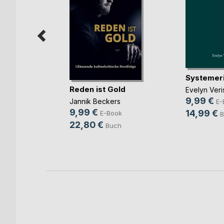
 die
Systemer
Reden ist Gold
Evelyn Veri
rhäuser
9,99 €
Jannik Beckers
E-
ok
9,99 €
14,99 €
E-Book
B
h
22,80 €
Buch