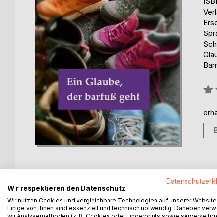
ISB
Ver
Ers
Spr
Schl
Gla
Barr
Bew
0%
erhä
Datenschutzerk
Wir respektieren den Datenschutz
BESCHREIBUNG
AUTOR/IN
PRESSES
Wir nutzen Cookies und vergleichbare Technologien auf unserer Website
Einige von ihnen sind essenziell und technisch notwendig. Daneben ver
wir Analysemethoden (z. B. Cookies oder Fingerprints sowie serverseitig