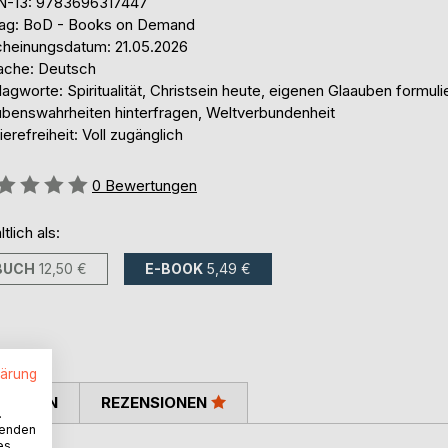
N-13: 9783696317447
lag: BoD - Books on Demand
cheinungsdatum: 21.05.2026
ache: Deutsch
agworte: Spiritualität, Christsein heute, eigenen Glaauben formuli
ubenswahrheiten hinterfragen, Weltverbundenheit
ierefreiheit: Voll zugänglich
ertung::
0
Bewertungen
ltlich als:
BUCH
12,50 €
E-BOOK
5,49 €
lärung
TIMMEN
REZENSIONEN
.
wenden
es