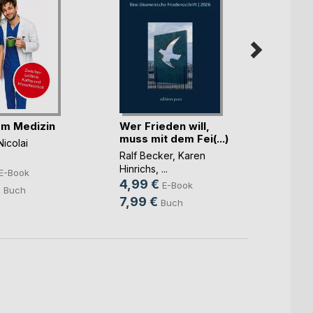
m Medizin
Wer Frieden will,
Integr
muss mit dem Fei(...)
Illusi
Nicolai
Ralf Becker
,
Karen
Lolita 
Hinrichs
, ...
13,9
E-Book
4,99 €
E-Book
18,0
€
Buch
7,99 €
Buch