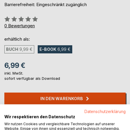
Barrierefreiheit: Eingeschränkt zugänglich
Bewertung::
0%
0
Bewertungen
erhältlich als:
BUCH
9,99 €
E-BOOK
6,99 €
6,99 €
inkl. MwSt.
sofort verfügbar als Download
IN DEN WARENKORB
Datenschutzerklärung
Auf die Merkliste
Wir respektieren den Datenschutz
Titel bewerten
Wir nutzen Cookies und vergleichbare Technologien auf unserer
Website. Einige von ihnen sind essenziell und technisch notwendig.