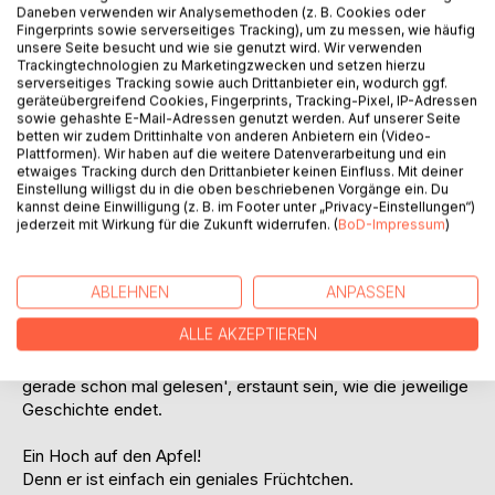
Daneben verwenden wir Analysemethoden (z. B. Cookies oder
Fingerprints sowie serverseitiges Tracking), um zu messen, wie häufig
unsere Seite besucht und wie sie genutzt wird. Wir verwenden
Trackingtechnologien zu Marketingzwecken und setzen hierzu
serverseitiges Tracking sowie auch Drittanbieter ein, wodurch ggf.
geräteübergreifend Cookies, Fingerprints, Tracking-Pixel, IP-Adressen
sowie gehashte E-Mail-Adressen genutzt werden. Auf unserer Seite
BESCHREIBUNG
betten wir zudem Drittinhalte von anderen Anbietern ein (Video-
Plattformen). Wir haben auf die weitere Datenverarbeitung und ein
etwaiges Tracking durch den Drittanbieter keinen Einfluss. Mit deiner
Einstellung willigst du in die oben beschriebenen Vorgänge ein. Du
Äpfel haben schon immer die Fantasie beflügelt. Ob
kannst deine Einwilligung (z. B. im Footer unter „Privacy-Einstellungen“)
gemalt, in Marmor gehauen oder besungen - sie tauchen
jederzeit mit Wirkung für die Zukunft widerrufen. (
BoD-Impressum
)
millionenfach in ausdrucksstarken Werken auf. Das Thema
wird aufgegriffen, variiert, ausgeschmückt und so ist es
kein Wunder, dass auch in diesem Büchlein viele
ABLEHNEN
ANPASSEN
Wortkünstler vom gleichen Ansatz ausgehen. Interessant
ALLE AKZEPTIEREN
ist aber, welche Gedankengänge sich entwickeln. Und so
werden Sie, nach Anfänglichem, 'das habe ich doch
gerade schon mal gelesen', erstaunt sein, wie die jeweilige
Geschichte endet.
Ein Hoch auf den Apfel!
Denn er ist einfach ein geniales Früchtchen.