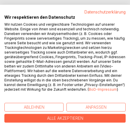
Datenschutzerklärung
Wir respektieren den Datenschutz
Wir nutzen Cookies und vergleichbare Technologien auf unserer
BESCHREIBUNG
Website. Einige von ihnen sind essenziell und technisch notwendig.
Daneben verwenden wir Analysemethoden (z. B. Cookies oder
Fingerprints sowie serverseitiges Tracking), um zu messen, wie häufig
Susi hat aus ihrem alten Leben nur die Kleider, die sie am
unsere Seite besucht und wie sie genutzt wird. Wir verwenden
Trackingtechnologien zu Marketingzwecken und setzen hierzu
Körper trägt und einige Erinnerungen, die sie rigoros
serverseitiges Tracking sowie auch Drittanbieter ein, wodurch ggf.
beiseite schiebt. Und sie hat Manfred, ihren Mann. Mit ihm
geräteübergreifend Cookies, Fingerprints, Tracking-Pixel, IP-Adressen
zusammen will sie die Vergangenheit hinter sich lassen und
sowie gehashte E-Mail-Adressen genutzt werden. Auf unserer Seite
betten wir zudem Drittinhalte von anderen Anbietern ein (Video-
ein ganz anderes Leben beginnen.
Plattformen). Wir haben auf die weitere Datenverarbeitung und ein
"Ein ganz neues Leben" ist die Fortsetzung von "Ein halbes
etwaiges Tracking durch den Drittanbieter keinen Einfluss. Mit deiner
Leben" und beginnt mit dem Jahr 1981, in dem die Heldin
Einstellung willigst du in die oben beschriebenen Vorgänge ein. Du
kannst deine Einwilligung (z. B. im Footer unter „Privacy-Einstellungen“)
Susi zusammen mit ihrem Mann aus einem DDR-Gefängnis
jederzeit mit Wirkung für die Zukunft widerrufen. (
BoD-Impressum
)
freigekauft wird.
Der Leser erfährt, ob Susi ihre Kinder wiedersieht, wie sie
sich in ihrer neuen Wahlheimat zurechtfindet und wie sie
ABLEHNEN
ANPASSEN
lebt, bis zum Fall der Mauer im November 1989.
ALLE AKZEPTIEREN
AUTOR/IN