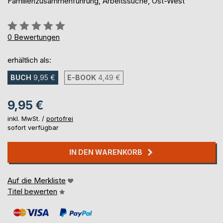
Familienzusammenführung, Arbeitssuche, Ost-West
Bewertung::
0%
0
Bewertungen
erhältlich als:
BUCH
9,95 €
E-BOOK
4,49 €
9,95 €
inkl. MwSt. /
portofrei
sofort verfügbar
IN DEN WARENKORB
Auf die Merkliste
Titel bewerten