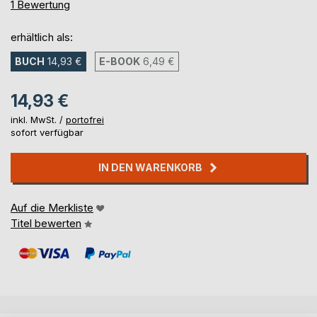
100%
1
Bewertung
erhältlich als:
BUCH
14,93 €
E-BOOK
6,49 €
14,93 €
inkl. MwSt. /
portofrei
sofort verfügbar
IN DEN WARENKORB
Auf die Merkliste
Titel bewerten