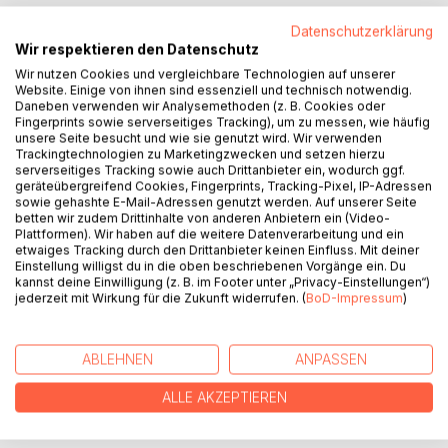
BESCHREIBUNG
Datenschutzerklärung
Wir respektieren den Datenschutz
Wir nutzen Cookies und vergleichbare Technologien auf unserer
Kann man Gottes Flüstern wirklich hören? Jede
Website. Einige von ihnen sind essenziell und technisch notwendig.
Freundschaftsbeziehung lebt doch vom Dialog und dem
Daneben verwenden wir Analysemethoden (z. B. Cookies oder
gegenseitigen Gedankenaustausch. Sollte das bei Gott
Fingerprints sowie serverseitiges Tracking), um zu messen, wie häufig
unsere Seite besucht und wie sie genutzt wird. Wir verwenden
anders sein? Die Autorin nimmt den Leser auf eine Reise
Trackingtechnologien zu Marketingzwecken und setzen hierzu
mit und erzählt in ihren biografischen Geschichten von
serverseitiges Tracking sowie auch Drittanbieter ein, wodurch ggf.
Erlebnissen, in denen genau das geschieht: Gott spricht in
geräteübergreifend Cookies, Fingerprints, Tracking-Pixel, IP-Adressen
sowie gehashte E-Mail-Adressen genutzt werden. Auf unserer Seite
der akuten Notlage ebenso wie im banalen Alltag.
betten wir zudem Drittinhalte von anderen Anbietern ein (Video-
Diese Freundschaft hat bewirkt, dass sich einiges in ihrem
Plattformen). Wir haben auf die weitere Datenverarbeitung und ein
Leben nach und nach veränderte. Durch Gottes
etwaiges Tracking durch den Drittanbieter keinen Einfluss. Mit deiner
bedingungslose Liebe sind verborgene Verletzungen aus
Einstellung willigst du in die oben beschriebenen Vorgänge ein. Du
kannst deine Einwilligung (z. B. im Footer unter „Privacy-Einstellungen“)
der Kindheit verarbeitet und geheilt worden. Etwas Gutes
jederzeit mit Wirkung für die Zukunft widerrufen. (
BoD-Impressum
)
ist geschehen. Neugewonnene Freude ist entstanden. Was
für sie möglich geworden ist, wünscht sie sich auch für
andere.
ABLEHNEN
ANPASSEN
ALLE AKZEPTIEREN
AUTOR/IN