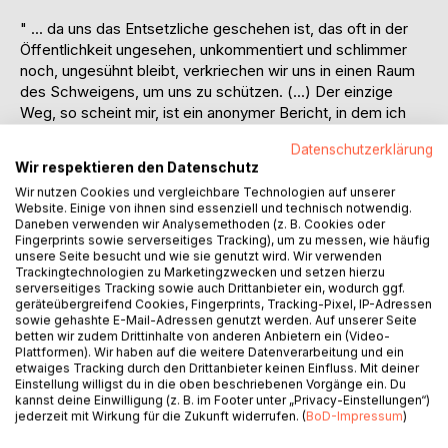
" ... da uns das Entsetzliche geschehen ist, das oft in der
Öffentlichkeit ungesehen, unkommentiert und schlimmer
noch, ungesühnt bleibt, verkriechen wir uns in einen Raum
des Schweigens, um uns zu schützen. (...) Der einzige
Weg, so scheint mir, ist ein anonymer Bericht, in dem ich
sagen kann, was ich denke, ohne Rücksicht auf Familie
Datenschutzerklärung
oder Umgebung. Denn das Sprechen über meine Wahrheit
Wir respektieren den Datenschutz
ruft, wie schon seit frühester Kindheit, Ängste auf den Plan.
Wir nutzen Cookies und vergleichbare Technologien auf unserer
Ängste davor, die letzten Reste der Familie, der sozialen
Website. Einige von ihnen sind essenziell und technisch notwendig.
Kontakte einzubüßen. Denn für Außenstehende ist meine
Daneben verwenden wir Analysemethoden (z. B. Cookies oder
Geschichte wenig nachvollziehbar."
Fingerprints sowie serverseitiges Tracking), um zu messen, wie häufig
unsere Seite besucht und wie sie genutzt wird. Wir verwenden
Trackingtechnologien zu Marketingzwecken und setzen hierzu
Das Verhältnis zwischen Maria Becker und ihrer Mutter war
serverseitiges Tracking sowie auch Drittanbieter ein, wodurch ggf.
seit ihrer Kindheit schwierig. Die Krebsdiagnose bei der
geräteübergreifend Cookies, Fingerprints, Tracking-Pixel, IP-Adressen
sowie gehashte E-Mail-Adressen genutzt werden. Auf unserer Seite
Mutter und ihr Tod stürzen Maria Becker als Erwachsene in
betten wir zudem Drittinhalte von anderen Anbietern ein (Video-
heftige psychische Krisen. Zu krass die Erkenntnis, dass
Plattformen). Wir haben auf die weitere Datenverarbeitung und ein
sie nie in ihrem Leben die Liebe der Mutter erhalten wird,
etwaiges Tracking durch den Drittanbieter keinen Einfluss. Mit deiner
Einstellung willigst du in die oben beschriebenen Vorgänge ein. Du
nach der sie sich so sehnte. Auf dem mühsamen Weg der
kannst deine Einwilligung (z. B. im Footer unter „Privacy-Einstellungen“)
Aufarbeitung der familiären Vergangenheit erfährt Maria
jederzeit mit Wirkung für die Zukunft widerrufen. (
BoD-Impressum
)
Becker von der mutmaßlichen Borderline-