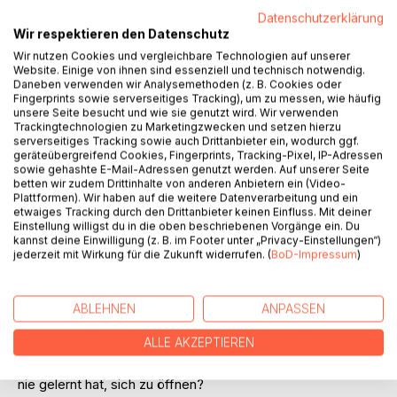
Datenschutzerklärung
Wir respektieren den Datenschutz
Wir nutzen Cookies und vergleichbare Technologien auf unserer
Website. Einige von ihnen sind essenziell und technisch notwendig.
Daneben verwenden wir Analysemethoden (z. B. Cookies oder
Fingerprints sowie serverseitiges Tracking), um zu messen, wie häufig
BESCHREIBUNG
unsere Seite besucht und wie sie genutzt wird. Wir verwenden
Trackingtechnologien zu Marketingzwecken und setzen hierzu
serverseitiges Tracking sowie auch Drittanbieter ein, wodurch ggf.
geräteübergreifend Cookies, Fingerprints, Tracking-Pixel, IP-Adressen
Wie lebt man mit einer Geschichte, die nie erzählt wurde?
sowie gehashte E-Mail-Adressen genutzt werden. Auf unserer Seite
Und wer wird man, wenn die eigenen Wurzeln im
betten wir zudem Drittinhalte von anderen Anbietern ein (Video-
Verborgenen liegen?
Plattformen). Wir haben auf die weitere Datenverarbeitung und ein
etwaiges Tracking durch den Drittanbieter keinen Einfluss. Mit deiner
Sora ist dreißig, als die Fragen in ihrem Kopf immer lauter
Einstellung willigst du in die oben beschriebenen Vorgänge ein. Du
werden. Ihre Mutter Ji-min ist in Korea aufgewachsen.
kannst deine Einwilligung (z. B. im Footer unter „Privacy-Einstellungen“)
Über ihre Vergangenheit schweigt sie. Zwischen Mutter
jederzeit mit Wirkung für die Zukunft widerrufen. (
BoD-Impressum
)
und Tochter steht eine Mauer, die Sora nie überwinden
konnte.
Single und kurz vor dem Abschluss ihres Studiums begibt
ABLEHNEN
ANPASSEN
sich Sora auf Sinnsuche. Was erwartet sie von ihrem
ALLE AKZEPTIEREN
Leben? Wird ihre Sehnsucht nach Nähe in Erfüllung gehen
oder ist Sora nicht bereit für eine Partnerschaft, weil sie es
nie gelernt hat, sich zu öffnen?