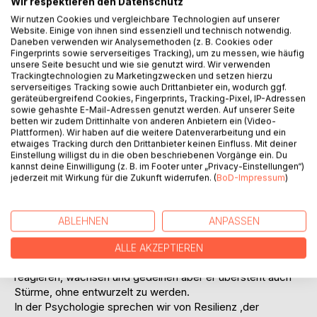
Wir respektieren den Datenschutz
Wir nutzen Cookies und vergleichbare Technologien auf unserer
Website. Einige von ihnen sind essenziell und technisch notwendig.
Daneben verwenden wir Analysemethoden (z. B. Cookies oder
Fingerprints sowie serverseitiges Tracking), um zu messen, wie häufig
unsere Seite besucht und wie sie genutzt wird. Wir verwenden
Trackingtechnologien zu Marketingzwecken und setzen hierzu
BESCHREIBUNG
serverseitiges Tracking sowie auch Drittanbieter ein, wodurch ggf.
geräteübergreifend Cookies, Fingerprints, Tracking-Pixel, IP-Adressen
sowie gehashte E-Mail-Adressen genutzt werden. Auf unserer Seite
betten wir zudem Drittinhalte von anderen Anbietern ein (Video-
Ein dickes Fell zu haben bedeutet nicht, gefühllos oder
Plattformen). Wir haben auf die weitere Datenverarbeitung und ein
abgestumpft zu sein. Es geht nicht darum, eine emotionale
etwaiges Tracking durch den Drittanbieter keinen Einfluss. Mit deiner
Einstellung willigst du in die oben beschriebenen Vorgänge ein. Du
Rüstung anzulegen, die nichts mehr an Sie heranlässt. Im
kannst deine Einwilligung (z. B. im Footer unter „Privacy-Einstellungen“)
Gegenteil ,wahre emotionale Stärke zeigt sich darin,
jederzeit mit Wirkung für die Zukunft widerrufen. (
BoD-Impressum
)
berührbar zu blei-ben und trotzdem nicht bei jedem
Windhauch um-zufallen.
Ein dickes Fell im besten Sinne ist wie die Rinde eines
ABLEHNEN
ANPASSEN
Baumes: Sie schützt das empfindsame Inne-re, ohne den
Austausch mit der Umwelt zu unter-binden. Der Baum kann
ALLE AKZEPTIEREN
weiterhin Nährstoffe aufnehmen, auf Jahreszeiten
reagieren, wachsen und gedeihen aber er übersteht auch
Stürme, ohne entwurzelt zu werden.
In der Psychologie sprechen wir von Resilienz ,der