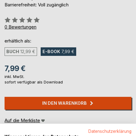
Barrierefreiheit: Voll zugänglich
Bewertung::
0%
0
Bewertungen
erhältlich als:
BUCH
12,99 €
E-BOOK
7,99 €
7,99 €
inkl. MwSt.
sofort verfügbar als Download
IN DEN WARENKORB
Auf die Merkliste
Titel bewerten
Datenschutzerklärung