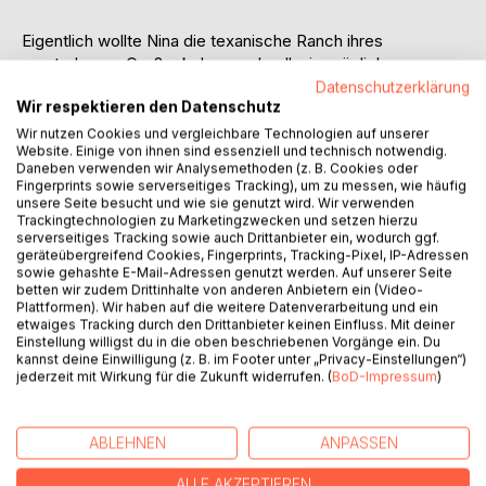
Eigentlich wollte Nina die texanische Ranch ihres
verstorbenen Großonkels so schnell wie möglich
verkaufen, um spätestens in sechs Wochen mit der Kohle
Datenschutzerklärung
Wir respektieren den Datenschutz
zurück nach Berlin zu fliegen.
Wir nutzen Cookies und vergleichbare Technologien auf unserer
Website. Einige von ihnen sind essenziell und technisch notwendig.
Eigentlich ...
Daneben verwenden wir Analysemethoden (z. B. Cookies oder
Fingerprints sowie serverseitiges Tracking), um zu messen, wie häufig
Vollkommen orientierungslos und übermüdet irrt sie bei
unsere Seite besucht und wie sie genutzt wird. Wir verwenden
Trackingtechnologien zu Marketingzwecken und setzen hierzu
starkem Gewitter durch die Gegend, als sie mit ihrem
serverseitiges Tracking sowie auch Drittanbieter ein, wodurch ggf.
Leihwagen in einen umstürzenden Baum kracht.
geräteübergreifend Cookies, Fingerprints, Tracking-Pixel, IP-Adressen
sowie gehashte E-Mail-Adressen genutzt werden. Auf unserer Seite
betten wir zudem Drittinhalte von anderen Anbietern ein (Video-
Ausgerechnet Jack Parker, der begehrteste und heißeste
Plattformen). Wir haben auf die weitere Datenverarbeitung und ein
Junggeselle von ganz Somerville, findet sie bewusstlos auf
etwaiges Tracking durch den Drittanbieter keinen Einfluss. Mit deiner
dem Highway und bringt sie ins Krankenhaus. Doch schon
Einstellung willigst du in die oben beschriebenen Vorgänge ein. Du
kurz darauf, als sie sich bei ihm für die Hilfe bedanken will,
kannst deine Einwilligung (z. B. im Footer unter „Privacy-Einstellungen“)
jederzeit mit Wirkung für die Zukunft widerrufen. (
BoD-Impressum
)
entpuppt sich der charmante und hilfsbereite Cowboy als
fieses Macho-Arschloch.
ABLEHNEN
ANPASSEN
Wie kann ihr arroganter Nachbar äußerlich nur so cool
bleiben, während sie bei jedem Blick in seine stechenden
ALLE AKZEPTIEREN