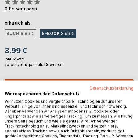
Bewertung::
0%
0
Bewertungen
erhältlich als:
BUCH
6,99 €
E-BOOK
3,99 €
3,99 €
inkl. MwSt.
sofort verfügbar als Download
IN DEN WARENKORB
Datenschutzerklärung
Wir respektieren den Datenschutz
Wir nutzen Cookies und vergleichbare Technologien auf unserer
Auf die Merkliste
Website. Einige von ihnen sind essenziell und technisch notwendig.
Titel bewerten
Daneben verwenden wir Analysemethoden (z. B. Cookies oder
Fingerprints sowie serverseitiges Tracking), um zu messen, wie häufig
unsere Seite besucht und wie sie genutzt wird. Wir verwenden
Trackingtechnologien zu Marketingzwecken und setzen hierzu
serverseitiges Tracking sowie auch Drittanbieter ein, wodurch ggf.
geräteübergreifend Cookies, Fingerprints, Tracking-Pixel, IP-Adressen