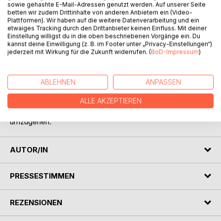
sowie gehashte E-Mail-Adressen genutzt werden. Auf unserer Seite
betten wir zudem Drittinhalte von anderen Anbietern ein (Video-
Plattformen). Wir haben auf die weitere Datenverarbeitung und ein
etwaiges Tracking durch den Drittanbieter keinen Einfluss. Mit deiner
BESCHREIBUNG
Einstellung willigst du in die oben beschriebenen Vorgänge ein. Du
kannst deine Einwilligung (z. B. im Footer unter „Privacy-Einstellungen“)
jederzeit mit Wirkung für die Zukunft widerrufen. (
BoD-Impressum
)
Die Geschichte Ein buntes Jahr durch Neukölln handelt von
einem Mädchen und führt vorbei an den
Sehenswürdigkeiten des Bezirks. Ziel ist es, dem Leser
ABLEHNEN
ANPASSEN
Einblick in den Stadtteil Neukölln zu ermöglichen, mit einem
wachen Auge durch den Bezirk zu gehen und achtsamer
ALLE AKZEPTIEREN
mit uns, den Tieren, Denkmälern und der Umwelt
umzugehen.
AUTOR/IN
PRESSESTIMMEN
REZENSIONEN