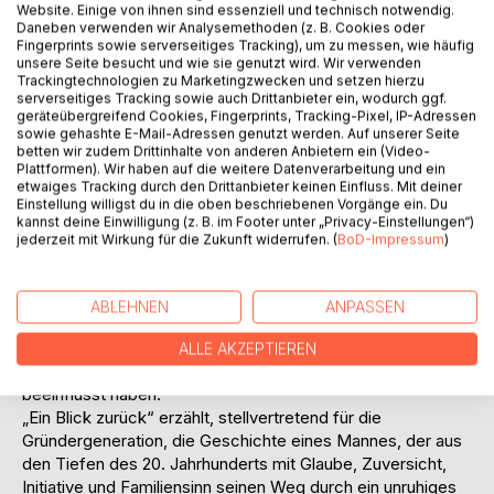
Website. Einige von ihnen sind essenziell und technisch notwendig.
Daneben verwenden wir Analysemethoden (z. B. Cookies oder
Fingerprints sowie serverseitiges Tracking), um zu messen, wie häufig
unsere Seite besucht und wie sie genutzt wird. Wir verwenden
BESCHREIBUNG
Trackingtechnologien zu Marketingzwecken und setzen hierzu
serverseitiges Tracking sowie auch Drittanbieter ein, wodurch ggf.
geräteübergreifend Cookies, Fingerprints, Tracking-Pixel, IP-Adressen
sowie gehashte E-Mail-Adressen genutzt werden. Auf unserer Seite
In einfühlsamen Worten beschreibt Otto Kemmner seine
betten wir zudem Drittinhalte von anderen Anbietern ein (Video-
Erinnerungen von der Kindheit in einfachen bäuerlichen
Plattformen). Wir haben auf die weitere Datenverarbeitung und ein
Verhältnissen auf dem schwäbischen Land in den 20er und
etwaiges Tracking durch den Drittanbieter keinen Einfluss. Mit deiner
Einstellung willigst du in die oben beschriebenen Vorgänge ein. Du
30er Jahren, über den Umbruch des Zweiten Weltkriegs
kannst deine Einwilligung (z. B. im Footer unter „Privacy-Einstellungen“)
bis zur Karriere in der internationalen
jederzeit mit Wirkung für die Zukunft widerrufen. (
BoD-Impressum
)
Landmaschinenindustrie.
Er nimmt uns mit durch mehr als 80 Jahre eines
schicksalhaften Jahrhunderts. In den Erlebnissen des
ABLEHNEN
ANPASSEN
Autors wird deutlich, wie stark die gesellschaftlichen,
politischen und kulturellen Veränderungen des 20.
ALLE AKZEPTIEREN
Jahrhunderts das Leben jedes Einzelnen von uns
beeinflusst haben.
„Ein Blick zurück“ erzählt, stellvertretend für die
Gründergeneration, die Geschichte eines Mannes, der aus
den Tiefen des 20. Jahrhunderts mit Glaube, Zuversicht,
Initiative und Familiensinn seinen Weg durch ein unruhiges