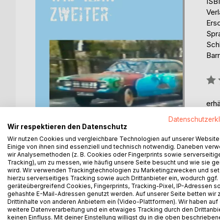
ISB
Ver
Ers
Spr
Sch
Barr
Bew
0%
erhä
Datenschutzerk
Wir respektieren den Datenschutz
Wir nutzen Cookies und vergleichbare Technologien auf unserer Website
Einige von ihnen sind essenziell und technisch notwendig. Daneben ver
wir Analysemethoden (z. B. Cookies oder Fingerprints sowie serverseitig
Tracking), um zu messen, wie häufig unsere Seite besucht und wie sie ge
wird. Wir verwenden Trackingtechnologien zu Marketingzwecken und se
BESCHREIBUNG
AUTOR/IN
PRESSES
hierzu serverseitiges Tracking sowie auch Drittanbieter ein, wodurch ggf.
geräteübergreifend Cookies, Fingerprints, Tracking-Pixel, IP-Adressen s
gehashte E-Mail-Adressen genutzt werden. Auf unserer Seite betten wir
Ein Auto-Chaot berichtet von seinen haarsträube
Drittinhalte von anderen Anbietern ein (Video-Plattformen). Wir haben auf
Felsbrocken, von sich öffnenden Türen und Koffe
weitere Datenverarbeitung und ein etwaiges Tracking durch den Drittanbi
keinen Einfluss. Mit deiner Einstellung willigst du in die oben beschriebe
Maschinenpistole, von einer Memphisgurke, von n