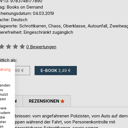
N-13: 9783748177890
lag: Books on Demand
cheinungsdatum: 04.03.2019
ache: Deutsch
lagworte: Schrottkarren, Chaos, Oberklasse, Autounfall, Zweitwa
ierefreiheit: Eingeschränkt zugänglich
ertung::
0
Bewertungen
ltlich als:
lärung
BUCH
4,99 €
E-BOOK
3,49 €
.
wenden
es
nutzt
tzen
TIMMEN
REZENSIONEN
owie
 zudem
nden Erlebnissen: vom angefahrenen Polizisten, vom Auto auf dem
 die
rraumklappen während der Fahrt, von Personenkontrolle mit
eter
nen
ahezu unzerstörbaren Schrottkarren, sowie seinen