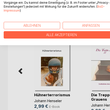
Vorgänge ein. Du kannst deine Einwilligung (z. B. im Footer unter „Privacy-
minimalistischen Fahrkünsten.
Einstellungen“) jederzeit mit Wirkung für die Zukunft widerrufen. (
BoD-
Impressum
)
ABLEHNEN
ANPASSEN
WEITERE TITEL BEI
Bo
ALLE AKZEPTIEREN
Hühnerterrorismus
Die Trepp
Grauens
ler
Johann Henseler
Johann Hen
2,99 €
ok
E-Book