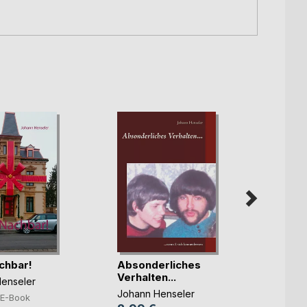
chbar!
Absonderliches
Die p
Verhalten...
Schot
enseler
Johann Henseler
Johann
E-Book