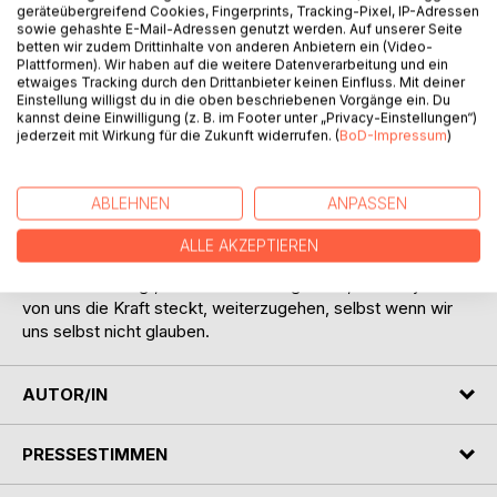
Der erste Teil der Geschichte handelt von einen Apfel der
geräteübergreifend Cookies, Fingerprints, Tracking-Pixel, IP-Adressen
auf einem Bauernhof wächst. Eines Tages fällt er vom
sowie gehashte E-Mail-Adressen genutzt werden. Auf unserer Seite
betten wir zudem Drittinhalte von anderen Anbietern ein (Video-
Baum und denkt er würde sterben. Doch wie durch ein
Plattformen). Wir haben auf die weitere Datenverarbeitung und ein
Wunder überlebt er und erfährt was es bedeutet so
etwaiges Tracking durch den Drittanbieter keinen Einfluss. Mit deiner
besonders zu sein, wie man ist. Er fährt weit hinaus und
Einstellung willigst du in die oben beschriebenen Vorgänge ein. Du
kannst deine Einwilligung (z. B. im Footer unter „Privacy-Einstellungen“)
erlebt kleine Apfelabenteuer. Im zweiten Teil der
jederzeit mit Wirkung für die Zukunft widerrufen. (
BoD-Impressum
)
Geschichte handelt es darum, dass aus etwas ganz
kleinem, etwas ganz großes werden kann.
ABLEHNEN
ANPASSEN
Das Buch soll nicht nur von einem Apfel auf Wanderschaft
erzählen , sondern auch wiederspiegeln, wie wir Menschen
ALLE AKZEPTIEREN
uns oft kleinreden, obwohl wir voller Möglichkeiten
stecken. Es zeigt, wie leicht wir vergessen, dass in jedem
von uns die Kraft steckt, weiterzugehen, selbst wenn wir
uns selbst nicht glauben.
AUTOR/IN
PRESSESTIMMEN