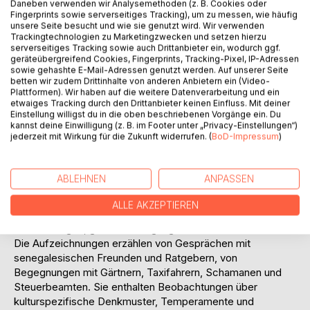
Daneben verwenden wir Analysemethoden (z. B. Cookies oder
persönlichen Krise. Außerdem hätte sie eigentlich
Fingerprints sowie serverseitiges Tracking), um zu messen, wie häufig
überhaupt nicht hier sein dürfen. Mit ihrer Reise hatte sie
unsere Seite besucht und wie sie genutzt wird. Wir verwenden
Trackingtechnologien zu Marketingzwecken und setzen hierzu
gegen ein Tabu verstoßen.
serverseitiges Tracking sowie auch Drittanbieter ein, wodurch ggf.
In diesem existenziellen Ausnahmezustand beginnt sie,
geräteübergreifend Cookies, Fingerprints, Tracking-Pixel, IP-Adressen
Notizen darüber anzufertigen, was bei ihrem diesjährigen
sowie gehashte E-Mail-Adressen genutzt werden. Auf unserer Seite
betten wir zudem Drittinhalte von anderen Anbietern ein (Video-
Aufenthalt vor sich geht. Über den Ort, an dem sie sich
Plattformen). Wir haben auf die weitere Datenverarbeitung und ein
befindet. Die Dinge, die sie sieht, hört und erlebt. Die
etwaiges Tracking durch den Drittanbieter keinen Einfluss. Mit deiner
Menschen, die sie trifft. Die Schönheiten der Natur.
Einstellung willigst du in die oben beschriebenen Vorgänge ein. Du
kannst deine Einwilligung (z. B. im Footer unter „Privacy-Einstellungen“)
Wir erfahren von einer Wirklichkeit, die nach anderen
jederzeit mit Wirkung für die Zukunft widerrufen. (
BoD-Impressum
)
Gesetzen funktioniert als die, die wir kennen. Und von
einem Alltag mit ganz eigenen Herausforderungen. Dazu
gehören Kämpfe mit inneren und äußeren Widersachern,
ABLEHNEN
ANPASSEN
Irritationen und Lernprozesse, Stromausfälle,
Insektenplagen, Staubstürme. Es gibt unerklärliche
ALLE AKZEPTIEREN
Begebenheiten, aber auch unerwartete Tröstungen, kuriose
Erscheinungen, glückliche Fügungen.
Die Aufzeichnungen erzählen von Gesprächen mit
senegalesischen Freunden und Ratgebern, von
Begegnungen mit Gärtnern, Taxifahrern, Schamanen und
Steuerbeamten. Sie enthalten Beobachtungen über
kulturspezifische Denkmuster, Temperamente und