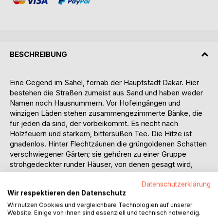
BESCHREIBUNG
Eine Gegend im Sahel, fernab der Hauptstadt Dakar. Hier
bestehen die Straßen zumeist aus Sand und haben weder
Namen noch Hausnummern. Vor Hofeingängen und
winzigen Läden stehen zusammengezimmerte Bänke, die
für jeden da sind, der vorbeikommt. Es riecht nach
Holzfeuern und starkem, bittersüßen Tee. Die Hitze ist
gnadenlos. Hinter Flechtzäunen die grüngoldenen Schatten
verschwiegener Gärten; sie gehören zu einer Gruppe
strohgedeckter runder Häuser, von denen gesagt wird,
dass sie an einem Geisterpfad liegen. Die
Eukalyptusbäume hier sind jedenfalls sehr alt. In den
Datenschutzerklärung
Wir respektieren den Datenschutz
Nächten hört man das Meer.
Als die Autorin in ihrem Winterexil an der senegalesischen
Wir nutzen Cookies und vergleichbare Technologien auf unserer
Website. Einige von ihnen sind essenziell und technisch notwendig.
Atlantikküste eintrifft, ist sie gerade in einer schweren