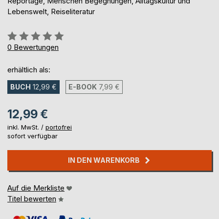
Reportage, Menschen Begegnungen, Alltagskultur und
Lebenswelt, Reiseliteratur
Bewertung::
0%
0
Bewertungen
erhältlich als:
BUCH
12,99 €
E-BOOK
7,99 €
12,99 €
inkl. MwSt. /
portofrei
sofort verfügbar
IN DEN WARENKORB
Auf die Merkliste
Titel bewerten