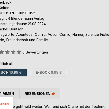
erback
Seiten
N-13: 9783910580152
lag: JR Blendermann Verlag
cheinungsdatum: 21.08.2024
ache: Deutsch
lagworte: Abenteuer Comic, Action Comic, Humor, Science Ficti
ic, Freundschaft und Familie
ertung::
0
Bewertungen
ltlich als:
BUCH
16,99 €
E-BOOK
6,99 €
TIMMEN
REZENSIONEN
lärung
sor Crane geht wild weiter: Während sich Crane mit der Technik