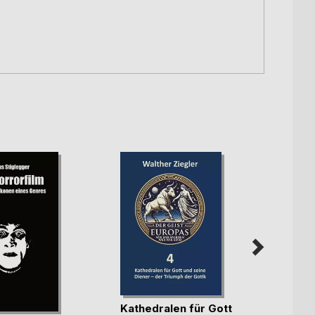
Rhau
Kathedralen für Gott
Heiko