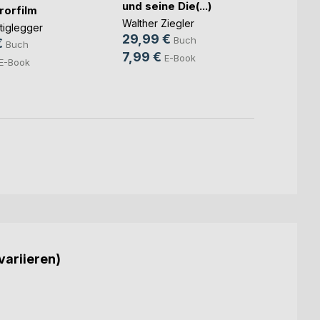
und seine Die(...)
rorfilm
24,9
Walther Ziegler
tiglegger
9,99
29,99 €
Buch
€
Buch
7,99 €
E-Book
E-Book
variieren)