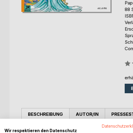
Pap
88 
ISB
Ver
Ers
Spr
Sch
Com
Bew
0%
erhä
BESCHREIBUNG
AUTOR/IN
PRESSES
Datenschutzerk
Teil 3 des Abenteuers von Amnii Eight und Profes
Wir respektieren den Datenschutz