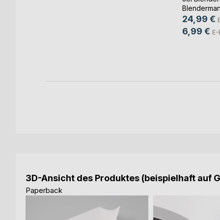
s
Blenderma
 Martin
24,99 €
ch
6,99 €
E-
ook
3D-Ansicht des Produktes (beispielhaft auf 
Paperback