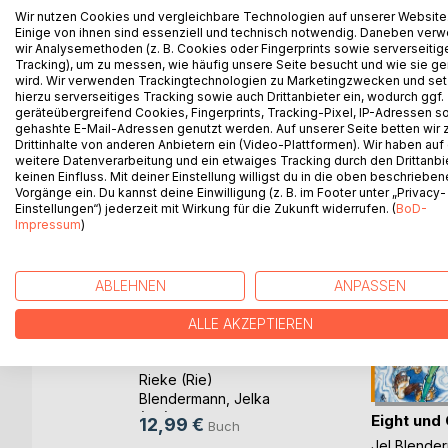
der Unterwasserbasis vertraut macht, sieht Capta
Wir nutzen Cookies und vergleichbare Technologien auf unserer Website
Spive in eine Gaunerei. Das bleibt nicht unbemerk
Einige von ihnen sind essenziell und technisch notwendig. Daneben ver
wir Analysemethoden (z. B. Cookies oder Fingerprints sowie serverseitig
Auf der Suche nach Eights entfleuchtem Laborexper
Tracking), um zu messen, wie häufig unsere Seite besucht und wie sie ge
seine Aufgabe nicht leichter.
wird. Wir verwenden Trackingtechnologien zu Marketingzwecken und se
hierzu serverseitiges Tracking sowie auch Drittanbieter ein, wodurch ggf.
geräteübergreifend Cookies, Fingerprints, Tracking-Pixel, IP-Adressen s
gehashte E-Mail-Adressen genutzt werden. Auf unserer Seite betten wir
Drittinhalte von anderen Anbietern ein (Video-Plattformen). Wir haben auf
WEITERE TITEL BEI
Bo
weitere Datenverarbeitung und ein etwaiges Tracking durch den Drittanbi
keinen Einfluss. Mit deiner Einstellung willigst du in die oben beschriebe
Vorgänge ein. Du kannst deine Einwilligung (z. B. im Footer unter „Privacy-
Einstellungen“) jederzeit mit Wirkung für die Zukunft widerrufen. (
BoD-
Impressum
)
ABLEHNEN
ANPASSEN
ALLE AKZEPTIEREN
Eight und Crane
Band 4
Rieke (Rie)
Blendermann
,
Jelka
(Jel) Blendermann
, ...
Eight und
12,99 €
Buch
 des
Jel Blende