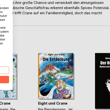
in Uvenki ihre große Chance und verwickelt den ahnungslosen
.
t. Eine hübsche Geschäftsfrau erkennt ebenfalls Spives Potenzial.
wenden
es
iment trifft Crane auf ein Familienmitglied, doch das macht
nutzt
tzen
owie
 zudem
 die
D
eter
nen
 Crane
Eight und Crane
rmann
,
Rie
Rie Blendermann
,
Jel