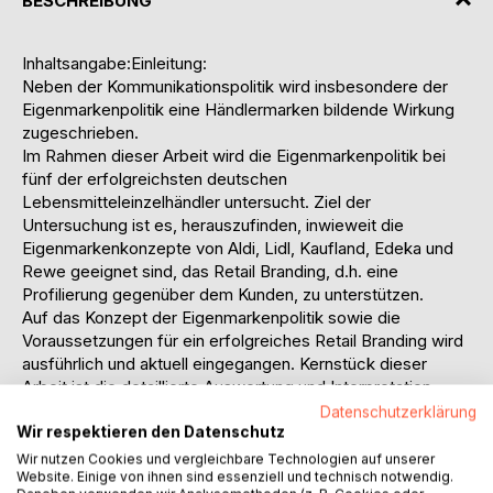
BESCHREIBUNG
Inhaltsangabe:Einleitung:
Neben der Kommunikationspolitik wird insbesondere der
Eigenmarkenpolitik eine Händlermarken bildende Wirkung
zugeschrieben.
Im Rahmen dieser Arbeit wird die Eigenmarkenpolitik bei
fünf der erfolgreichsten deutschen
Lebensmitteleinzelhändler untersucht. Ziel der
Untersuchung ist es, herauszufinden, inwieweit die
Eigenmarkenkonzepte von Aldi, Lidl, Kaufland, Edeka und
Rewe geeignet sind, das Retail Branding, d.h. eine
Profilierung gegenüber dem Kunden, zu unterstützen.
Auf das Konzept der Eigenmarkenpolitik sowie die
Voraussetzungen für ein erfolgreiches Retail Branding wird
ausführlich und aktuell eingegangen. Kernstück dieser
Arbeit ist die detaillierte Auswertung und Interpretation
einer umfassenden Kundenbefragung zur Wahrnehmung
Datenschutzerklärung
Wir respektieren den Datenschutz
der absatzpolitischen Umsetzung der Eigenmarkenpolitik.
Diese wird jeweils mit der zuvor am POS beobachteten
Wir nutzen Cookies und vergleichbare Technologien auf unserer
Website. Einige von ihnen sind essenziell und technisch notwendig.
Soll-Positionierung verglichen. Durch diese