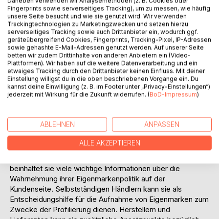
Daneben verwenden wir Analysemethoden (z. B. Cookies oder
Vorgehensweise werden die Stärken und Schwächen der
Fingerprints sowie serverseitiges Tracking), um zu messen, wie häufig
einzelnen LEH´ler sichtbar.
unsere Seite besucht und wie sie genutzt wird. Wir verwenden
Trackingtechnologien zu Marketingzwecken und setzen hierzu
Die Studie beinhaltet ebenso detaillierte Angaben zu Preis-,
serverseitiges Tracking sowie auch Drittanbieter ein, wodurch ggf.
Sortiments- und Kommunikationspolitik der untersuchten
geräteübergreifend Cookies, Fingerprints, Tracking-Pixel, IP-Adressen
Händler. So werden u.a. die Sortimentsschwerpunkte der
sowie gehashte E-Mail-Adressen genutzt werden. Auf unserer Seite
einzelnen Eigenmarkenranges analysiert und die Frage der
betten wir zudem Drittinhalte von anderen Anbietern ein (Video-
Plattformen). Wir haben auf die weitere Datenverarbeitung und ein
Preisführerschaft anhand von Warenkorbvergleichen
etwaiges Tracking durch den Drittanbieter keinen Einfluss. Mit deiner
beleuchtet.
Einstellung willigst du in die oben beschriebenen Vorgänge ein. Du
Auf Basis der aktuellen wissenschaftlichen Handelsliteratur
kannst deine Einwilligung (z. B. im Footer unter „Privacy-Einstellungen“)
jederzeit mit Wirkung für die Zukunft widerrufen. (
BoD-Impressum
)
sowie der Ergebnisse des umfassenden empirischen Teils
der Arbeit werden letztendlich praktisch verwertbare
Erkenntnisse zur Profilierung mittels der Eigenmarken
ABLEHNEN
ANPASSEN
verständlich hergeleitet.
Diese Diplomarbeit ist aufgrund ihres sehr aktuellen
ALLE AKZEPTIEREN
Themas somit von Nutzen für eine Reihe von
Interessengruppen. Für die untersuchten Unternehmen
beinhaltet sie viele wichtige Informationen über die
Wahrnehmung ihrer Eigenmarkenpolitik auf der
Kundenseite. Selbstständigen Händlern kann sie als
Entscheidungshilfe für die Aufnahme von Eigenmarken zum
Zwecke der Profilierung dienen. Herstellern und