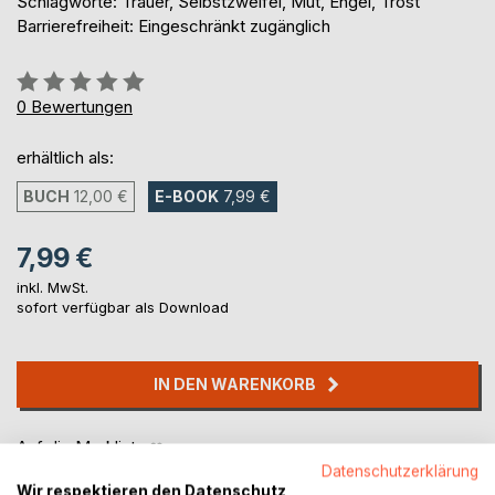
Schlagworte: Trauer, Selbstzweifel, Mut, Engel, Trost
Barrierefreiheit: Eingeschränkt zugänglich
Bewertung::
0%
0
Bewertungen
erhältlich als:
BUCH
12,00 €
E-BOOK
7,99 €
7,99 €
inkl. MwSt.
sofort verfügbar als Download
IN DEN WARENKORB
Auf die Merkliste
Titel bewerten
Datenschutzerklärung
Wir respektieren den Datenschutz