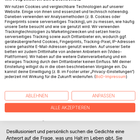
Wir nutzen Cookies und vergleichbare Technologien auf unserer
Website. Einige von ihnen sind essenziell und technisch notwendig.
Daneben verwenden wir Analysemethoden (z. B. Cookies oder
Fingerprints sowie serverseitiges Tracking), um zu messen, wie häufig
unsere Seite besucht und wie sie genutzt wird. Wir verwenden
Trackingtechnologien zu Marketingzwecken und setzen hierzu
serverseitiges Tracking sowie auch Drittanbieter ein, wodurch ggf.
BESCHREIBUNG
geräteübergreifend Cookies, Fingerprints, Tracking-Pixel, IP-Adressen
sowie gehashte E-Mail-Adressen genutzt werden. Auf unserer Seite
betten wir zudem Drittinhalte von anderen Anbietern ein (Video-
Plattformen). Wir haben auf die weitere Datenverarbeitung und ein
"Wenn ich dir sage,
etwaiges Tracking durch den Drittanbieter keinen Einfluss. Mit deiner
es ist nicht so schlimm -
Einstellung willigst du in die oben beschriebenen Vorgänge ein. Du
kannst deine Einwilligung (z. B. im Footer unter „Privacy-Einstellungen“)
würdest du mir glauben?"
jederzeit mit Wirkung für die Zukunft widerrufen. (
BoD-Impressum
)
Manchmal scheint der Zweifel stärker zu sein als alles
andere. Wir vergessen alles Gute an uns und sehen
ABLEHNEN
ANPASSEN
schwarz. Uns fehlt die Kraft, wir sind taub und beinahe
leblos. Wir stehen kurz davor aufzugeben - und dann ist da
ALLE AKZEPTIEREN
noch die Trauer. Wie geht es weiter? Wir wissen es nicht.
Aber das Leben geht immer weiter.
Desillusioniert und persönlich suchen die Gedichte eine
Antwort auf die Frage, was uns Halt im Leben gibt. Sie