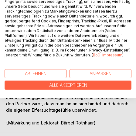
Fingerprints sowie serverseitiges Tracking), um zu messen, wie häufig
unsere Seite besucht und wie sie genutzt wird. Wir verwenden
Trackingtechnologien zu Marketingzwecken und setzen hierzu
serverseitiges Tracking sowie auch Drittanbieter ein, wodurch ggf.
geräteübergreifend Cookies, Fingerprints, Tracking-Pixel, IP-Adressen
sowie gehashte E-Mail-Adressen genutzt werden. Auf unserer Seite
betten wir zudem Drittinhalte von anderen Anbietern ein (Video-
Plattformen). Wir haben auf die weitere Datenverarbeitung und ein
etwaiges Tracking durch den Drittanbieter keinen Einfluss. Mit deiner
BESCHREIBUNG
Einstellung willigst du in die oben beschriebenen Vorgänge ein. Du
kannst deine Einwilligung (z. B. im Footer unter „Privacy-Einstellungen“)
jederzeit mit Wirkung für die Zukunft widerrufen. (
BoD-Impressum
)
Eifersucht ist ein Warnsignal der Liebe, denn wenn wir
lieben, wollen wir die Beziehung schützen. Doch wir
müssen selbstbewusst mit der Eifersucht umgehen, weil
ABLEHNEN
ANPASSEN
sie sonst zerstörerisch sein kann. Wolfgang Krüger
beschreibt die drei Stufen der Eifersucht, wie man sie
ALLE AKZEPTIEREN
erkennt, wie man sein Selbstbewusstsein steigert und
seine Abhängigkeit verringert. Er zeigt uns, wie man so um
den Partner wirbt, dass man ihn an sich bindet und dadurch
die eigenen Eifersuchtsgefühle überwindet.
(Mitwirkung und Lektorat: Bärbel Rothhaar)