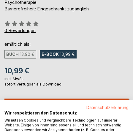
Psychotherapie
Barrierefreiheit: Eingeschränkt zugänglich
Bewertung::
0%
0
Bewertungen
erhältlich als:
BUCH
13,90 €
E-BOOK
10,99 €
10,99 €
inkl. MwSt.
sofort verfügbar als Download
IN DEN WARENKORB
Datenschutzerklärung
Wir respektieren den Datenschutz
Wir nutzen Cookies und vergleichbare Technologien auf unserer
Auf die Merkliste
Website. Einige von ihnen sind essenziell und technisch notwendig.
Titel bewerten
Daneben verwenden wir Analysemethoden (z. B. Cookies oder