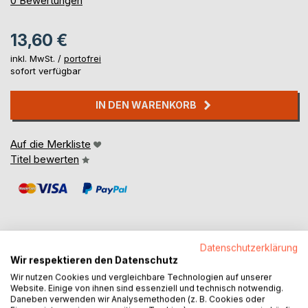
0
Bewertungen
13,60 €
inkl. MwSt. /
portofrei
sofort verfügbar
IN DEN WARENKORB
Auf die Merkliste
Titel bewerten
Datenschutzerklärung
Wir respektieren den Datenschutz
BESCHREIBUNG
Wir nutzen Cookies und vergleichbare Technologien auf unserer
Website. Einige von ihnen sind essenziell und technisch notwendig.
Daneben verwenden wir Analysemethoden (z. B. Cookies oder
Ein Vierundneunzigjähriger, der wurde eifersüchtig