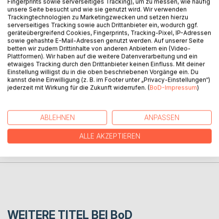
Fingerprints sowie serverseitiges Tracking), um zu messen, wie häufig
und das bewegte ihn ganz tüchtig.
unsere Seite besucht und wie sie genutzt wird. Wir verwenden
Die Leidenschaft tat ihn dermassen plagen,
Trackingtechnologien zu Marketingzwecken und setzen hierzu
serverseitiges Tracking sowie auch Drittanbieter ein, wodurch ggf.
es wurde grusig – nicht zum Sagen.
geräteübergreifend Cookies, Fingerprints, Tracking-Pixel, IP-Adressen
Sie mit dem Andern: Teuflische Visionen
sowie gehashte E-Mail-Adressen genutzt werden. Auf unserer Seite
werden ihn keinen Moment verschonen.
betten wir zudem Drittinhalte von anderen Anbietern ein (Video-
Plattformen). Wir haben auf die weitere Datenverarbeitung und ein
Und vor dem Urteil vom letzten Gericht,
etwaiges Tracking durch den Drittanbieter keinen Einfluss. Mit deiner
macht er daraus ein Gedicht.
Einstellung willigst du in die oben beschriebenen Vorgänge ein. Du
kannst deine Einwilligung (z. B. im Footer unter „Privacy-Einstellungen“)
jederzeit mit Wirkung für die Zukunft widerrufen. (
BoD-Impressum
)
AUTOR/IN
ABLEHNEN
ANPASSEN
PRESSESTIMMEN
ALLE AKZEPTIEREN
REZENSIONEN
WEITERE TITEL BEI
BoD