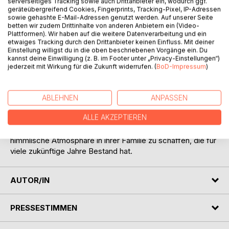
serverseitiges Tracking sowie auch Drittanbieter ein, wodurch ggf.
geräteübergreifend Cookies, Fingerprints, Tracking-Pixel, IP-Adressen
sowie gehashte E-Mail-Adressen genutzt werden. Auf unserer Seite
betten wir zudem Drittinhalte von anderen Anbietern ein (Video-
Plattformen). Wir haben auf die weitere Datenverarbeitung und ein
etwaiges Tracking durch den Drittanbieter keinen Einfluss. Mit deiner
Einstellung willigst du in die oben beschriebenen Vorgänge ein. Du
BESCHREIBUNG
kannst deine Einwilligung (z. B. im Footer unter „Privacy-Einstellungen“)
jederzeit mit Wirkung für die Zukunft widerrufen. (
BoD-Impressum
)
Für Gott ist die Ehe eine Einheit aus zwei Herzen, die eins
sein wollen. Es gibt auf dem Weg zu dieser Einheit jedoch
ABLEHNEN
ANPASSEN
allerlei Hindernisse. Die Kenntnis der goldenen Regeln einer
ALLE AKZEPTIEREN
glücklichen Familie wird sowohl denen helfen, die heiraten
wollen, als auch denen, die bereits verheiratet sind, eine
himmlische Atmosphäre in ihrer Familie zu schaffen, die für
viele zukünftige Jahre Bestand hat.
AUTOR/IN
PRESSESTIMMEN