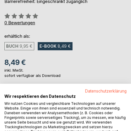
Barrierefreiheit: Eingeschränkt zugänglich
Bewertung::
0%
0
Bewertungen
erhältlich als:
BUCH
9,95 €
E-BOOK
8,49 €
8,49 €
inkl. MwSt.
sofort verfügbar als Download
Datenschutzerklärung
IN DEN WARENKORB
Wir respektieren den Datenschutz
Wir nutzen Cookies und vergleichbare Technologien auf unserer
Website. Einige von ihnen sind essenziell und technisch notwendig.
Auf die Merkliste
Daneben verwenden wir Analysemethoden (z. B. Cookies oder
Fingerprints sowie serverseitiges Tracking), um zu messen, wie häufig
Titel bewerten
unsere Seite besucht und wie sie genutzt wird. Wir verwenden
Trackingtechnologien zu Marketingzwecken und setzen hierzu