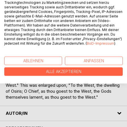
Trackingtechnologien zu Marketingzwecken und setzen hierzu
serverseitiges Tracking sowie auch Drittanbieter ein, wodurch ggf.
geräteübergreifend Cookies, Fingerprints, Tracking-Pixel, IP-Adressen
The Egyptians have always been deeply impressed by the
sowie gehashte E-Mail-Adressen genutzt werden. Auf unserer Seite
fact of human mortality, and much of their religious belief
betten wir zudem Drittinhalte von anderen Anbietern ein (Video-
and religious ritual is taken up with the rites of burial, and
Plattformen). Wir haben auf die weitere Datenverarbeitung und ein
etwaiges Tracking durch den Drittanbieter keinen Einfluss. Mit deiner
detailed doctrines as to the experience of the soul after
Einstellung willigst du in die oben beschriebenen Vorgänge ein. Du
parting from the body. Their elaborate embalming of the
kannst deine Einwilligung (z. B. im Footer unter „Privacy-Einstellungen“)
dead springs from the desire to keep the mortal tenement
jederzeit mit Wirkung für die Zukunft widerrufen. (
BoD-Impressum
)
prepared for the soul's return to it. In their Book of the
Dead is a full series of prayers, songs, and incantations to
ABLEHNEN
ANPASSEN
be employed at funerals, and by the individual in his journey
beyond the tomb. The funeral procession was a very noisy
ALLE AKZEPTIEREN
company; lamentations were heard through its whole
length, but the burden of the hymns was always, "To the
West." This was enlarged upon, "To the West, the dwelling
of Osiris; O Chief, as thou goest to the West, the Gods
themselves lament, as thou goest to the West."
AUTOR/IN