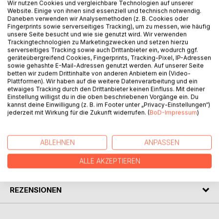
Wir nutzen Cookies und vergleichbare Technologien auf unserer
Website. Einige von ihnen sind essenziell und technisch notwendig.
Daneben verwenden wir Analysemethoden (z. B. Cookies oder
Fingerprints sowie serverseitiges Tracking), um zu messen, wie häufig
Jule Pasch ist zu gut für diese Welt, doch sie wird vom
unsere Seite besucht und wie sie genutzt wird. Wir verwenden
Pech verfolgt. Sie vermasselt ihren Uniabschluss, hat nur
Trackingtechnologien zu Marketingzwecken und setzen hierzu
Ärger in der Liebe und die falschen Freunde.
serverseitiges Tracking sowie auch Drittanbieter ein, wodurch ggf.
Als sie an einem Tiefpunkt angelangt ist, bekommt sie
geräteübergreifend Cookies, Fingerprints, Tracking-Pixel, IP-Adressen
sowie gehashte E-Mail-Adressen genutzt werden. Auf unserer Seite
überraschend einen Brief, der ihr Leben komplett
betten wir zudem Drittinhalte von anderen Anbietern ein (Video-
verändert.
Plattformen). Wir haben auf die weitere Datenverarbeitung und ein
etwaiges Tracking durch den Drittanbieter keinen Einfluss. Mit deiner
Einstellung willigst du in die oben beschriebenen Vorgänge ein. Du
"Herzerwärmend, clever, humorvoll - ein erstklassiger
kannst deine Einwilligung (z. B. im Footer unter „Privacy-Einstellungen“)
Roman!" Mark Hesse
jederzeit mit Wirkung für die Zukunft widerrufen. (
BoD-Impressum
)
AUTOR/IN
ABLEHNEN
ANPASSEN
ALLE AKZEPTIEREN
PRESSESTIMMEN
REZENSIONEN