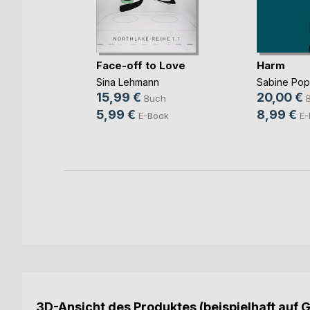
Face-off to Love
Harm
Sina Lehmann
Sabine Po
b und
15,99 €
20,00 €
Buch
ovic
5,99 €
8,99 €
E-Book
E-
ch
ook
3D-Ansicht des Produktes (beispielhaft auf 