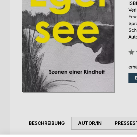
ISB
Ver
Ers
Spr
Schl
Aut
Bew
0%
erhä
BESCHREIBUNG
AUTOR/IN
PRESSES