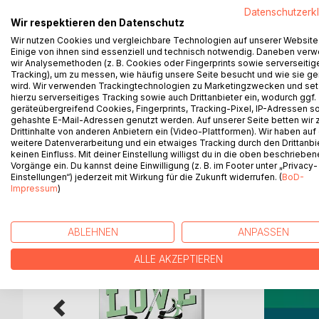
Egelsee
Datenschutzerk
Szenen einer Kindheit
Wir respektieren den Datenschutz
Wir nutzen Cookies und vergleichbare Technologien auf unserer Website
Erinnerungen an die Kindheit sind bruchstückhaft.
Einige von ihnen sind essenziell und technisch notwendig. Daneben ver
wir Analysemethoden (z. B. Cookies oder Fingerprints sowie serverseitig
unbedeutende Ereignisse reihen sich gleichwertig 
Tracking), um zu messen, wie häufig unsere Seite besucht und wie sie ge
aufweist, aber dennoch ein Bild erkennen lässt.
wird. Wir verwenden Trackingtechnologien zu Marketingzwecken und se
hierzu serverseitiges Tracking sowie auch Drittanbieter ein, wodurch ggf.
Eine Erzählung über Resilienz und den unerschütter
geräteübergreifend Cookies, Fingerprints, Tracking-Pixel, IP-Adressen s
gehashte E-Mail-Adressen genutzt werden. Auf unserer Seite betten wir
Drittinhalte von anderen Anbietern ein (Video-Plattformen). Wir haben auf
weitere Datenverarbeitung und ein etwaiges Tracking durch den Drittanbi
keinen Einfluss. Mit deiner Einstellung willigst du in die oben beschriebe
Vorgänge ein. Du kannst deine Einwilligung (z. B. im Footer unter „Privacy-
WEITERE TITEL BEI
Bo
Einstellungen“) jederzeit mit Wirkung für die Zukunft widerrufen. (
BoD-
Impressum
)
ABLEHNEN
ANPASSEN
ALLE AKZEPTIEREN