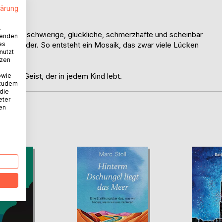
lärung
.
 Heitere, schwierige, glückliche, schmerzhafte und scheinbar
wenden
es
aneinander. So entsteht ein Mosaik, das zwar viele Lücken
nutzt
tzen
lichen Geist, der in jedem Kind lebt.
owie
 zudem
 die
eter
nen
D