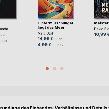
Hinterm Dschungel
Meister
liegt das Meer
panda
David Bi
Marc Stoll
10,99 
Buch
14,99 €
Buch
Book
4,99 €
E-Book
Grundlage des Einbandes, Verhältnisse und Details 