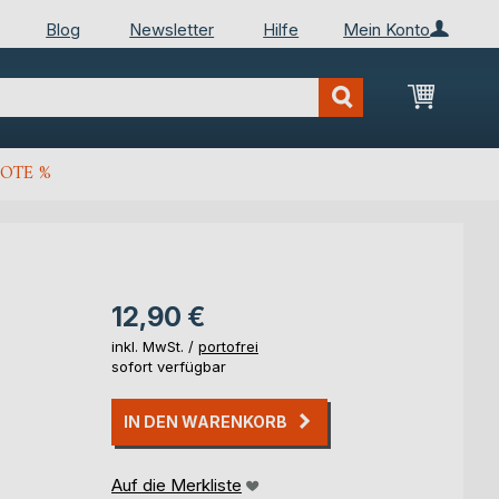
Blog
Newsletter
Hilfe
Mein Konto
Mein Wa
OTE %
12,90 €
inkl. MwSt. /
portofrei
sofort verfügbar
IN DEN WARENKORB
Auf die Merkliste