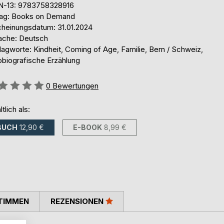
N-13: 9783758328916
lag: Books on Demand
cheinungsdatum: 31.01.2024
ache: Deutsch
agworte: Kindheit, Coming of Age, Familie, Bern / Schweiz,
obiografische Erzählung
ertung::
0
Bewertungen
ltlich als:
BUCH
12,90 €
E-BOOK
8,99 €
TIMMEN
REZENSIONEN