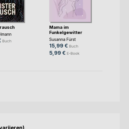
rausch
Mama im
Unter
Funkelgewitter
elmann
Christ
Susanna Fürst
€
14,9
Buch
15,99 €
Buch
9,99
5,99 €
E-Book
variieren)