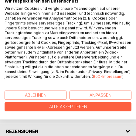
Wir respektieren den Datenschutz
Ziel der Master-Thesis ist es die Effizienz der wichtigsten
Wir nutzen Cookies und vergleichbare Technologien auf unserer
Güterverkehrsträger (Straßengüterverkehr,
Website. Einige von ihnen sind essenziell und technisch notwendig.
Schienengüterverkehr und Binnenschifffahrt) in Europa
Daneben verwenden wir Analysemethoden (z. B. Cookies oder
Fingerprints sowie serverseitiges Tracking), um zu messen, wie häufig
(EU-28) auf Länderebene zu analysieren und zu
unsere Seite besucht und wie sie genutzt wird. Wir verwenden
vergleichen. Dieser Vergleich soll zeigen, welches Land die
Trackingtechnologien zu Marketingzwecken und setzen hierzu
Inputfaktoren (Beschäftigte, Energie, Fahrzeuge,
serverseitiges Tracking sowie auch Drittanbieter ein, wodurch ggf.
Unternehmen, Verkehrsnetz) optimal nutzt oder noch
geräteübergreifend Cookies, Fingerprints, Tracking-Pixel, IP-Adressen
sowie gehashte E-Mail-Adressen genutzt werden. Auf unserer Seite
Verbesserungspotential im Vergleich zu den anderen
betten wir zudem Drittinhalte von anderen Anbietern ein (Video-
Ländern aufweist. Darüber hinaus soll ermittelt werden,
Plattformen). Wir haben auf die weitere Datenverarbeitung und ein
welche Inputfaktoren für dieses Ergebnis den größten
etwaiges Tracking durch den Drittanbieter keinen Einfluss. Mit deiner
Einstellung willigst du in die oben beschriebenen Vorgänge ein. Du
Einfluss haben. Basierend auf diesen Erkenntnissen sollen
kannst deine Einwilligung (z. B. im Footer unter „Privacy-Einstellungen“)
Zusammenhänge abgeleitet und Empfehlungen für weitere
jederzeit mit Wirkung für die Zukunft widerrufen. (
BoD-Impressum
)
Untersuchungen gegeben werden.
ABLEHNEN
ANPASSEN
AUTOR/IN
ALLE AKZEPTIEREN
PRESSESTIMMEN
REZENSIONEN