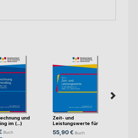
echnung und
Zeit- und
Künst
ng im (...)
Leistungswerte für
Intell
die K(...)
€
55,90 €
Buch
Buch
Mitte
Sven S