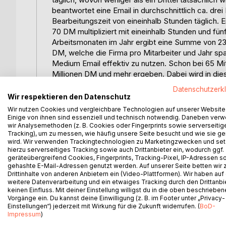
beantwortet eine Email in durchschnittlich ca. drei 
Bearbeitungszeit von eineinhalb Stunden täglich. 
70 DM multipliziert mit eineinhalb Stunden und f
Arbeitsmonaten im Jahr ergibt eine Summe von 23.
DM, welche die Firma pro Mitarbeiter und Jahr sp
Medium Email effektiv zu nutzen. Schon bei 65 Mita
Millionen DM und mehr ergeben. Dabei wird in dies
berücksichtigt. Intranet- oder Internet-Suchzeiten
Datenschutzerk
nicht nur Kostenvorteile, sondern auch Verbesseru
Wir respektieren den Datenschutz
Intranet sind nur zwei Folgen von dem allgemein 
Wir nutzen Cookies und vergleichbare Technologien auf unserer Website
Mitarbeiter wissen wann und wie sie diese elektr
Einige von ihnen sind essenziell und technisch notwendig. Daneben ver
wir Analysemethoden (z. B. Cookies oder Fingerprints sowie serverseitig
sollen. Ihnen fehlt sowohl die Medienkompetenz,
Tracking), um zu messen, wie häufig unsere Seite besucht und wie sie ge
Umfeld. Firmen scheitern an der Aufgabe Informa
wird. Wir verwenden Trackingtechnologien zu Marketingzwecken und se
verzerrt und die Personalführung steht vor neuen 
hierzu serverseitiges Tracking sowie auch Drittanbieter ein, wodurch ggf.
geräteübergreifend Cookies, Fingerprints, Tracking-Pixel, IP-Adressen s
leisten E-Medien keinen Beitrag zum Unternehmense
gehashte E-Mail-Adressen genutzt werden. Auf unserer Seite betten wir
daß es menschliche, nicht technologische Barrier
Drittinhalte von anderen Anbietern ein (Video-Plattformen). Wir haben auf
stehen. Nicht die Firma ist zukunftsfähig, die auf
weitere Datenverarbeitung und ein etwaiges Tracking durch den Drittanbi
diese Technik effektiv nutzt, hat den Wettbewerbs
keinen Einfluss. Mit deiner Einstellung willigst du in die oben beschriebe
Vorgänge ein. Du kannst deine Einwilligung (z. B. im Footer unter „Privacy-
Gang der Untersuchung:
Einstellungen“) jederzeit mit Wirkung für die Zukunft widerrufen. (
BoD-
Die Grundannahme meiner Diplomarbeit ist, daß K
Impressum
)
Firmen zum Großteil uneffektiv erfolgen, d.h. sie e