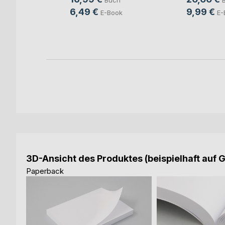
Buch
ch
6,49 €
9,99 €
E-Book
E-
ook
3D-Ansicht des Produktes (beispielhaft auf 
Paperback