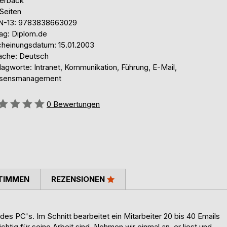
erback
Seiten
N-13: 9783838663029
lag: Diplom.de
cheinungsdatum: 15.01.2003
ache: Deutsch
agworte: Intranet, Kommunikation, Führung, E-Mail,
sensmanagement
ertung::
0
Bewertungen
TIMMEN
REZENSIONEN
 des PC's. Im Schnitt bearbeitet ein Mitarbeiter 20 bis 40 Emails
ichtig für seine Arbeit sind. Nehmen wir einmal an, er liest und