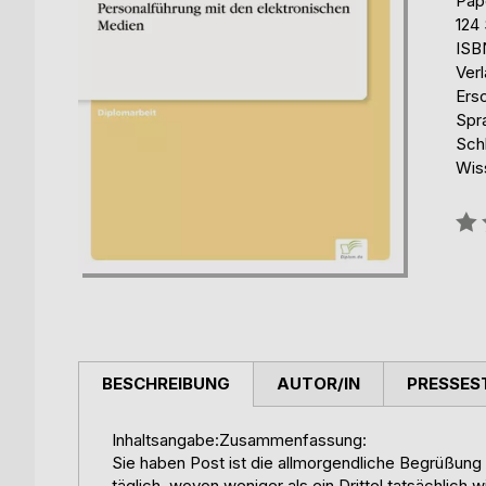
Pap
124 
ISB
Ver
Ers
Spr
Schl
Wis
Bew
0%
BESCHREIBUNG
AUTOR/IN
PRESSES
Inhaltsangabe:Zusammenfassung:
Sie haben Post ist die allmorgendliche Begrüßung
täglich, wovon weniger als ein Drittel tatsächlich w