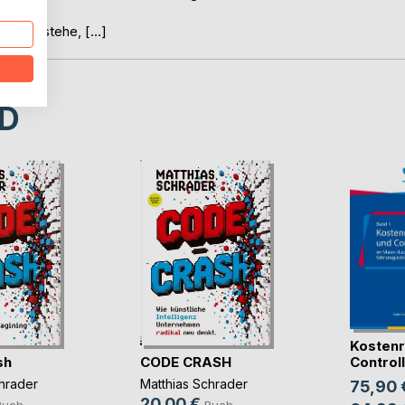
ien verstehe, […]
D
Kostenr
sh
CODE CRASH
Controlli
hrader
Matthias Schrader
75,90 
20,00 €