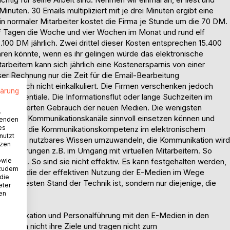
Minuten. 30 Emails multipliziert mit je drei Minuten ergibt eine
Ein normaler Mitarbeiter kostet die Firma je Stunde um die 70 DM.
ünf Tagen die Woche und vier Wochen im Monat und rund elf
100 DM jährlich. Zwei drittel dieser Kosten entsprechen 15.400
aren könnte, wenn es ihr gelingen würde das elektronische
rbeitern kann sich jährlich eine Kostenersparnis von einer
er Rechnung nur die Zeit für die Email-Bearbeitung
 sind noch nicht einkalkuliert. Die Firmen verschenken jedoch
lärung
ngspotentiale. Die Informationsflut oder lange Suchzeiten im
unreflektierten Gebrauch der neuen Medien. Die wenigsten
.
onischen Kommunikationskanäle sinnvoll einsetzen können und
wenden
es
 als auch die Kommunikationskompetenz im elektronischem
nutzt
tionen in nutzbares Wissen umzuwandeln, die Kommunikation wird
tzen
Anforderungen z.B. im Umgang mit virtuellen Mitarbeitern. So
owie
rfolg. So sind sie nicht effektiv. Es kann festgehalten werden,
 zudem
en sind, die der effektiven Nutzung der E-Medien im Wege
 die
 dem neuesten Stand der Technik ist, sondern nur diejenige, die
eter
vorteil.
nen
ommunikation und Personalführung mit den E-Medien in den
rreichen nicht ihre Ziele und tragen nicht zum