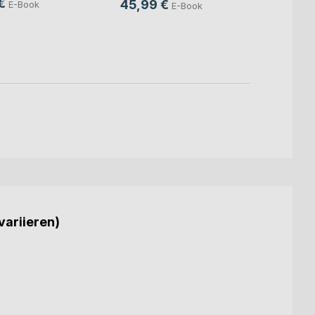
€
45,99 €
E-Book
E-Book
24,9
18,9
variieren)