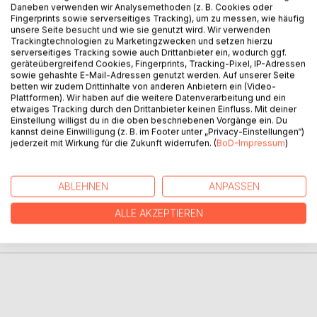
Daneben verwenden wir Analysemethoden (z. B. Cookies oder
Fingerprints sowie serverseitiges Tracking), um zu messen, wie häufig
unsere Seite besucht und wie sie genutzt wird. Wir verwenden
BESCHREIBUNG
Trackingtechnologien zu Marketingzwecken und setzen hierzu
serverseitiges Tracking sowie auch Drittanbieter ein, wodurch ggf.
geräteübergreifend Cookies, Fingerprints, Tracking-Pixel, IP-Adressen
Dies ist die Geschichte von Pauline. Von Pauline und der
sowie gehashte E-Mail-Adressen genutzt werden. Auf unserer Seite
betten wir zudem Drittinhalte von anderen Anbietern ein (Video-
Liebe. Von Pauline und dem Leben. Von Pauline und mir.
Plattformen). Wir haben auf die weitere Datenverarbeitung und ein
Dies ist Paulines Geschichte, die zu meiner Geschichte
etwaiges Tracking durch den Drittanbieter keinen Einfluss. Mit deiner
geworden ist. Dies ist meine Geschichte.
Einstellung willigst du in die oben beschriebenen Vorgänge ein. Du
kannst deine Einwilligung (z. B. im Footer unter „Privacy-Einstellungen“)
jederzeit mit Wirkung für die Zukunft widerrufen. (
BoD-Impressum
)
AUTOR/IN
ABLEHNEN
ANPASSEN
PRESSESTIMMEN
ALLE AKZEPTIEREN
REZENSIONEN