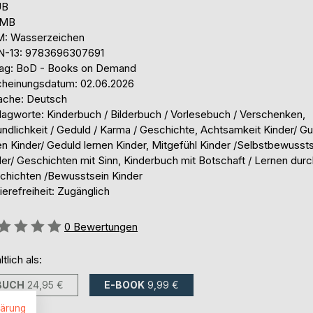
UB
 MB
: Wasserzeichen
N-13: 9783696307691
lag: BoD - Books on Demand
cheinungsdatum: 02.06.2026
ache: Deutsch
lagworte: Kinderbuch / Bilderbuch / Vorlesebuch / Verschenken,
ndlichkeit / Geduld / Karma / Geschichte, Achtsamkeit Kinder/ Gu
en Kinder/ Geduld lernen Kinder, Mitgefühl Kinder /Selbstbewusst
er/ Geschichten mit Sinn, Kinderbuch mit Botschaft / Lernen durc
chichten /Bewusstsein Kinder
ierefreiheit: Zugänglich
ertung::
0
Bewertungen
ltlich als:
BUCH
24,95 €
E-BOOK
9,99 €
lärung