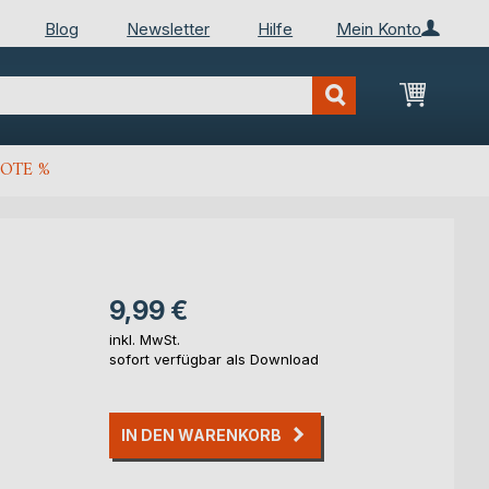
Blog
Newsletter
Hilfe
Mein Konto
Mein Wa
OTE %
9,99 €
inkl. MwSt.
sofort verfügbar als Download
IN DEN WARENKORB