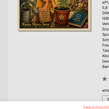
eP
5,8
DRM
ISB
Ver
Ers
Spr
Sch
Freu
Tat
Kind
Ges
Barr
Bew
0%
erhä
Datenschutzerk