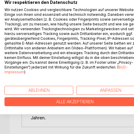
Wir respektieren den Datenschutz
Wir nutzen Cookies und vergleichbare Technologien auf unserer Website
BESCHREIBUNG
AUTOR/IN
PRESSES
Einige von ihnen sind essenziell und technisch notwendig. Daneben ver
wir Analysemethoden (z. B. Cookies oder Fingerprints sowie serverseitig
Tracking), um zu messen, wie häufig unsere Seite besucht und wie sie ge
wird. Wir verwenden Trackingtechnologien zu Marketingzwecken und se
Eine Geschichte über Freundlichkeit, Geduld und
hierzu serverseitiges Tracking sowie auch Drittanbieter ein, wodurch ggf.
von Rama Shiva Jens
geräteübergreifend Cookies, Fingerprints, Tracking-Pixel, IP-Adressen s
gehashte E-Mail-Adressen genutzt werden. Auf unserer Seite betten wir
Kurzbeschreibung:
Drittinhalte von anderen Anbietern ein (Video-Plattformen). Wir haben auf
weitere Datenverarbeitung und ein etwaiges Tracking durch den Drittanbi
Ein liebevolles Kinderbuch über Eddy, der einen 
keinen Einfluss. Mit deiner Einstellung willigst du in die oben beschriebe
lässt.
Vorgänge ein. Du kannst deine Einwilligung (z. B. im Footer unter „Privacy-
Einstellungen“) jederzeit mit Wirkung für die Zukunft widerrufen. (
BoD-
Impressum
)
Nach und nach lernt Eddy, dass nicht nur Pflanze
sind wie kleine Samen, die wir in die Welt geben 
ABLEHNEN
ANPASSEN
Eine warmherzige Geschichte über das Prinzip des
ALLE AKZEPTIEREN
Zielgruppe:
Ein besonderes Buch zum Vorlesen, Verschenken 
Jahren.