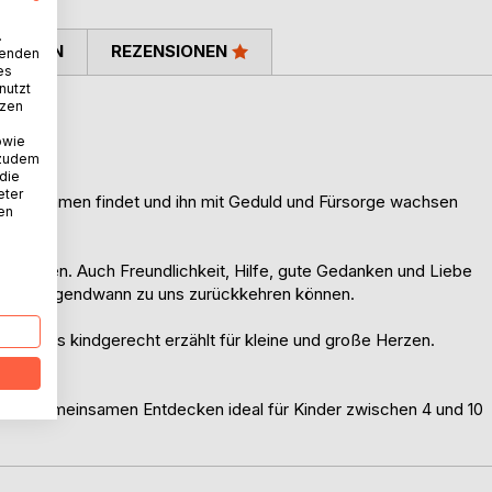
.
TIMMEN
REZENSIONEN
wenden
es
nutzt
tzen
 Karma
owie
 zudem
 die
eter
kleinen Samen findet und ihn mit Geduld und Fürsorge wachsen
nen
n wachsen. Auch Freundlichkeit, Hilfe, gute Gedanken und Liebe
und die irgendwann zu uns zurückkehren können.
 Karmas kindgerecht erzählt für kleine und große Herzen.
und gemeinsamen Entdecken ideal für Kinder zwischen 4 und 10