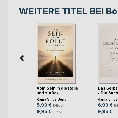
WEITERE TITEL BEI
Bo
genwurm
onn(...)
,
Annika
, ...
Vom Sein in die Rolle
Das Selbs
ok
und zurück
- Die Suche
h
Rama Shiva Jens
Rama Shiva
5,99 €
6,99 €
E-Book
E-
9,95 €
9,95 €
Buch
Bu