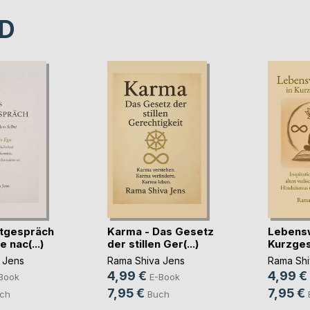
D
tgespräch
Karma - Das Gesetz
Lebensw
 nac(...)
der stillen Ger(...)
Kurzges
 Jens
Rama Shiva Jens
Rama Shi
4,99 €
4,99 €
Book
E-Book
7,95 €
7,95 €
ch
Buch