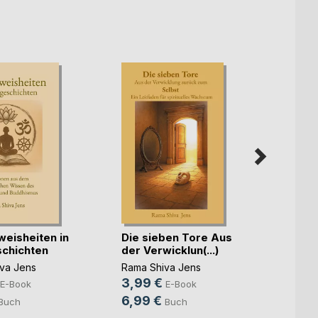
Die M
Cornel
5,49
14,9
eisheiten in
Die sieben Tore Aus
chichten
der Verwicklun(...)
va Jens
Rama Shiva Jens
3,99 €
E-Book
E-Book
6,99 €
Buch
Buch