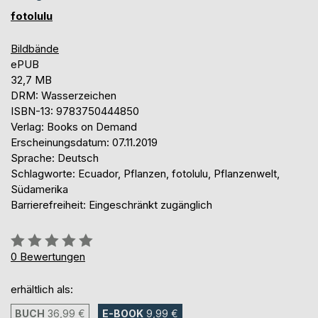
fotolulu
Bildbände
ePUB
32,7 MB
DRM: Wasserzeichen
ISBN-13: 9783750444850
Verlag: Books on Demand
Erscheinungsdatum: 07.11.2019
Sprache: Deutsch
Schlagworte: Ecuador, Pflanzen, fotolulu, Pflanzenwelt,
Südamerika
Barrierefreiheit: Eingeschränkt zugänglich
Bewertung::
0%
0
Bewertungen
erhältlich als:
BUCH
36,99 €
E-BOOK
9,99 €