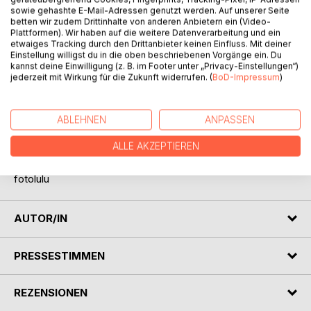
"Lass Bilder sprechen." Getreu diesem Motto habe ich die
sowie gehashte E-Mail-Adressen genutzt werden. Auf unserer Seite
Fotos weder beschrieben noch mit Ortsangaben versehen.
betten wir zudem Drittinhalte von anderen Anbietern ein (Video-
Es geht nicht darum was der Fotograf gesehen hat,
Plattformen). Wir haben auf die weitere Datenverarbeitung und ein
etwaiges Tracking durch den Drittanbieter keinen Einfluss. Mit deiner
sondern um die Wirkung auf den Betrachter. Ich möchte
Einstellung willigst du in die oben beschriebenen Vorgänge ein. Du
Sie in ferne Welten verführen, ohne ihre Phantasie und
kannst deine Einwilligung (z. B. im Footer unter „Privacy-Einstellungen“)
Interpretation zu beeinflussen.
jederzeit mit Wirkung für die Zukunft widerrufen. (
BoD-Impressum
)
Ich möchte, dass Sie die Welt mit ihren Augen sehen.
ABLEHNEN
ANPASSEN
Genießen Sie die eingefangenen Momente und starten Sie
ALLE AKZEPTIEREN
ihre Reise durch Ecuadors Pflanzenwelt.
fotolulu
AUTOR/IN
PRESSESTIMMEN
REZENSIONEN