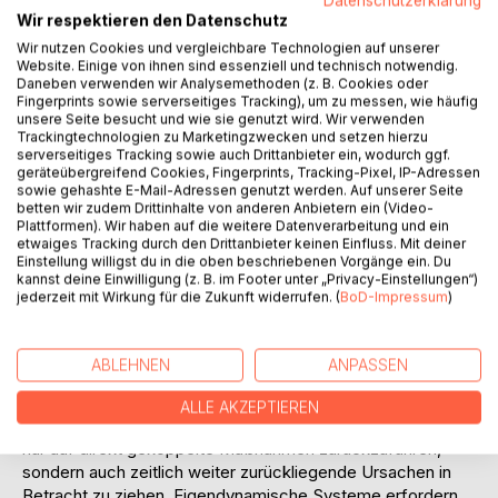
Datenschutzerklärung
Wir respektieren den Datenschutz
Wir nutzen Cookies und vergleichbare Technologien auf unserer
Website. Einige von ihnen sind essenziell und technisch notwendig.
Daneben verwenden wir Analysemethoden (z. B. Cookies oder
Fingerprints sowie serverseitiges Tracking), um zu messen, wie häufig
unsere Seite besucht und wie sie genutzt wird. Wir verwenden
BESCHREIBUNG
Trackingtechnologien zu Marketingzwecken und setzen hierzu
serverseitiges Tracking sowie auch Drittanbieter ein, wodurch ggf.
geräteübergreifend Cookies, Fingerprints, Tracking-Pixel, IP-Adressen
Bei der Reduktion eines Überangebots an Informationen
sowie gehashte E-Mail-Adressen genutzt werden. Auf unserer Seite
betten wir zudem Drittinhalte von anderen Anbietern ein (Video-
sollte darüber Klarheit geschaffen werden, welche
Plattformen). Wir haben auf die weitere Datenverarbeitung und ein
Systemgrößen Ursachencharakter haben und welche den
etwaiges Tracking durch den Drittanbieter keinen Einfluss. Mit deiner
Auswirkungen zuzuordnen wären. Die
Einstellung willigst du in die oben beschriebenen Vorgänge ein. Du
kannst deine Einwilligung (z. B. im Footer unter „Privacy-Einstellungen“)
Komplexitätsbedingungen könnten zunehmen, wenn die
jederzeit mit Wirkung für die Zukunft widerrufen. (
BoD-Impressum
)
Zugehörigkeit zu Ursache und Wirkung vielleicht im
Zeitablauf schwankt oder gar wechselt. Eine wechselnde
Differenzierung zwischen Ursachen und Wirkungen birgt
ABLEHNEN
ANPASSEN
die Gefahr von Fehlinterpretationen. Daraus folgt die
Aufforderung, bei Entscheidungen immer ein breites
ALLE AKZEPTIEREN
Umfeld im Auge zu behalten und aktuelle Ereignisse nicht
nur auf direkt gekoppelte Maßnahmen zurückzuführen,
sondern auch zeitlich weiter zurückliegende Ursachen in
Betracht zu ziehen. Eigendynamische Systeme erfordern