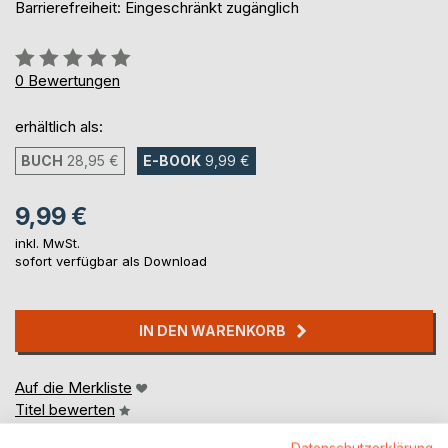
Barrierefreiheit: Eingeschränkt zugänglich
Bewertung::
0%
0
Bewertungen
erhältlich als:
BUCH
28,95 €
E-BOOK
9,99 €
9,99 €
inkl. MwSt.
sofort verfügbar als Download
IN DEN WARENKORB
Auf die Merkliste
Titel bewerten