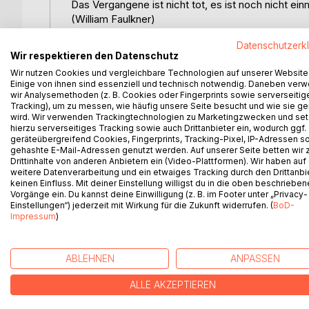
Das Vergangene ist nicht tot, es ist noch nicht ei
(William Faulkner)
Datenschutzerk
Aus der Oulipo-Werkstatt: Ein Buch, hervorgegang
Wir respektieren den Datenschutz
Wir nutzen Cookies und vergleichbare Technologien auf unserer Website
Ausgangspunkt der Echoortungen ist ein altes asia
Einige von ihnen sind essenziell und technisch notwendig. Daneben ver
Dabei legt man eine zusammengefaltete Blüte oder
wir Analysemethoden (z. B. Cookies oder Fingerprints sowie serverseitig
öffnet und ihre bemalte oder beschriftete Innensei
Tracking), um zu messen, wie häufig unsere Seite besucht und wie sie ge
wird. Wir verwenden Trackingtechnologien zu Marketingzwecken und se
Die Berührung mit dem Wasser setzt die in der K
hierzu serverseitiges Tracking sowie auch Drittanbieter ein, wodurch ggf.
unsichtbar sind, frei. Eine Wunderblume erscheint.
geräteübergreifend Cookies, Fingerprints, Tracking-Pixel, IP-Adressen s
gehashte E-Mail-Adressen genutzt werden. Auf unserer Seite betten wir
Drittinhalte von anderen Anbietern ein (Video-Plattformen). Wir haben auf
Die Knospe, die dem vorliegende Werk zu Grunde li
weitere Datenverarbeitung und ein etwaiges Tracking durch den Drittanbi
Der Satz entfaltet und vervielfältigt sich, sobal
keinen Einfluss. Mit deiner Einstellung willigst du in die oben beschriebe
Autors, kommt. Ein Gedicht entsteht.
Vorgänge ein. Du kannst deine Einwilligung (z. B. im Footer unter „Privacy-
Einstellungen“) jederzeit mit Wirkung für die Zukunft widerrufen. (
BoD-
Impressum
)
WEITERE TITEL BEI
Bo
ABLEHNEN
ANPASSEN
ALLE AKZEPTIEREN