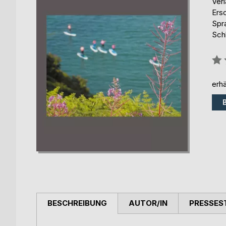
Ver
Ers
Spr
Sch
Bew
0%
erhä
BESCHREIBUNG
AUTOR/IN
PRESSES