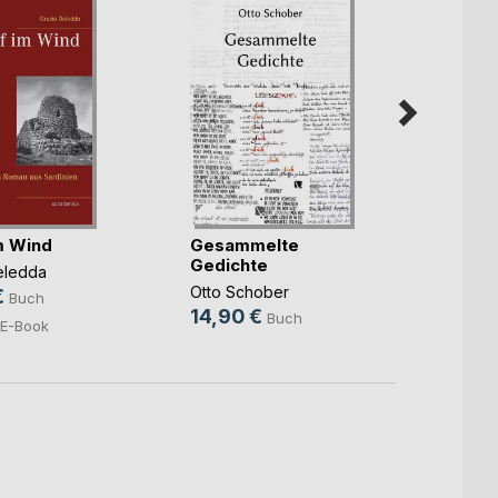
im Wind
Gesammelte
Die S
Gedichte
Geschw
eledda
Otto Schober
Gino 
€
Buch
14,90 €
17,99
Buch
E-Book