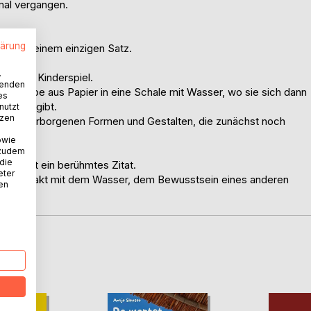
nmal vergangen.
lärung
en aus einem einzigen Satz.
.
tisches Kinderspiel.
wenden
 Knospe aus Papier in eine Schale mit Wasser, wo sie sich dann
es
te preisgibt.
nutzt
tzen
nospe verborgenen Formen und Gestalten, die zunächst noch
owie
 zudem
 die
egt, ist ein berühmtes Zitat.
eter
d er in Kontakt mit dem Wasser, dem Bewusstsein eines anderen
nen
D