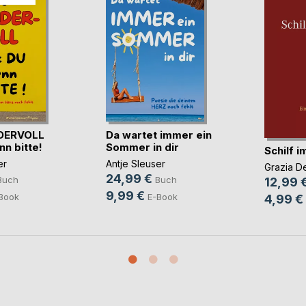
DERVOLL
Da wartet immer ein
nn bitte!
Sommer in dir
Schilf 
er
Antje Sleuser
Grazia D
24,99 €
Buch
Buch
12,99 
9,99 €
Book
E-Book
4,99 €