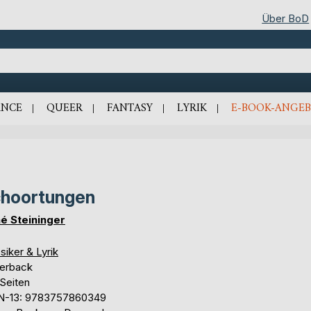
Über BoD
NCE
QUEER
FANTASY
LYRIK
E-BOOK-ANGEB
hoortungen
é Steininger
siker & Lyrik
erback
 Seiten
N-13: 9783757860349