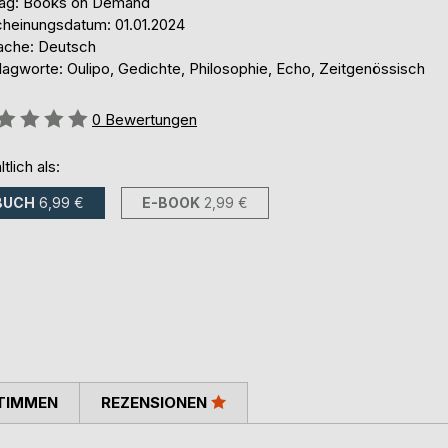
lag: Books on Demand
cheinungsdatum: 01.01.2024
ache: Deutsch
lagworte: Oulipo, Gedichte, Philosophie, Echo, Zeitgenössisch
ertung::
0
Bewertungen
ltlich als:
BUCH
6,99 €
E-BOOK
2,99 €
TIMMEN
REZENSIONEN