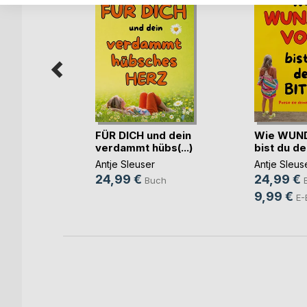
FÜR DICH und dein
Wie WUN
verdammt hübs(...)
bist du de
d hinaus
Antje Sleuser
Antje Sleus
24,99 €
24,99 €
Buch
f
9,99 €
E-
h