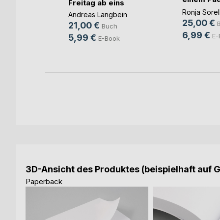
Freitag ab eins
u(...)
g
Ronja Sorel
Andreas Langbein
25,00 €
h
21,00 €
Buch
6,99 €
ok
E-
5,99 €
E-Book
3D-Ansicht des Produktes (beispielhaft auf 
Paperback