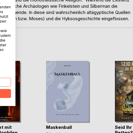
.
 israelische Archäologen wie Finkelstein und Silberman die
wenden
es
ne Legende. In diese sind wahrscheinlich altägyptische Quellen
nutzt
(Echnaton bzw. Moses) und die Hyksosgeschichte eingeflossen.
tzen
owie
 zudem
 die
D
eter
nen
t mit
Maskenball
Seid Ih
ophilen
Retten?