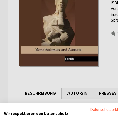
ISB
Verl
Ers
Spr
Bew
0%
BESCHREIBUNG
AUTOR/IN
PRESSES
“Wenn Moses ein Ägypter war, und wenn er den Jud
Datenschutzerk
Echnaton, die Aton Religion, die erste monotheist
Wir respektieren den Datenschutz
Sigmunds Freuds in seinem Spätwerk “Der Mann M