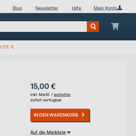
Blog
Newsletter
Hilfe
Mein Konto
Mein Wa
OTE %
15,00 €
inkl. MwSt. /
portofrei
sofort verfügbar
IN DEN WARENKORB
Auf die Merkliste