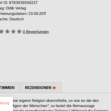
N-13: 9783939556237
ag: Oldib Verlag
cheinungsdatum: 23.09.2011
ache: Deutsch
ertung::
0
Bewertungen
TIMMEN
REZENSIONEN
en seine eigene Religion übermittelte, so war es die des
lärung
ische Religion der Menschen”, so lautet die Kernaussage
oses und die monotheistische Religion.” Während die Existenz