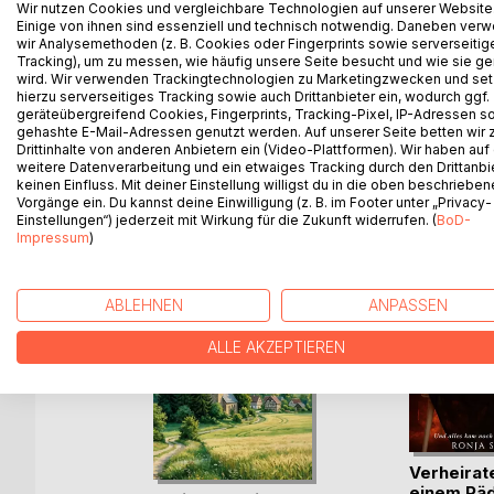
Wir nutzen Cookies und vergleichbare Technologien auf unserer Website
Echnatons historisch belegbar ist, halten moderne
Einige von ihnen sind essenziell und technisch notwendig. Daneben ver
wir Analysemethoden (z. B. Cookies oder Fingerprints sowie serverseitig
Existenz Moses und seine Exodusgeschichte für ei
Tracking), um zu messen, wie häufig unsere Seite besucht und wie sie ge
wie z.B. die Geschichte Manethos von Osarsiph 
wird. Wir verwenden Trackingtechnologien zu Marketingzwecken und se
hierzu serverseitiges Tracking sowie auch Drittanbieter ein, wodurch ggf.
geräteübergreifend Cookies, Fingerprints, Tracking-Pixel, IP-Adressen s
gehashte E-Mail-Adressen genutzt werden. Auf unserer Seite betten wir
Drittinhalte von anderen Anbietern ein (Video-Plattformen). Wir haben auf
WEITERE TITEL BEI
Bo
weitere Datenverarbeitung und ein etwaiges Tracking durch den Drittanbi
keinen Einfluss. Mit deiner Einstellung willigst du in die oben beschriebe
Vorgänge ein. Du kannst deine Einwilligung (z. B. im Footer unter „Privacy-
Einstellungen“) jederzeit mit Wirkung für die Zukunft widerrufen. (
BoD-
Impressum
)
ABLEHNEN
ANPASSEN
ALLE AKZEPTIEREN
n ohne
Verheirate
einem Päd