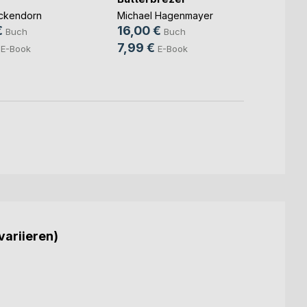
Die P
Verb
ckendorn
Michael Hagenmayer
€
16,00 €
Claudi
Buch
Buch
19,11
7,99 €
E-Book
E-Book
5,99
variieren)