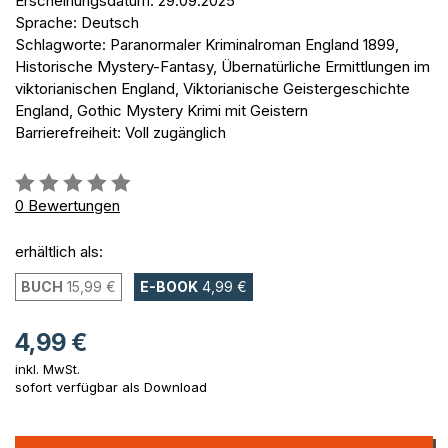
Erscheinungsdatum: 29.09.2025
Sprache: Deutsch
Schlagworte: Paranormaler Kriminalroman England 1899,
Historische Mystery-Fantasy, Übernatürliche Ermittlungen im
viktorianischen England, Viktorianische Geistergeschichte
England, Gothic Mystery Krimi mit Geistern
Barrierefreiheit: Voll zugänglich
Bewertung::
0%
0
Bewertungen
erhältlich als:
BUCH
15,99 €
E-BOOK
4,99 €
4,99 €
inkl. MwSt.
sofort verfügbar als Download