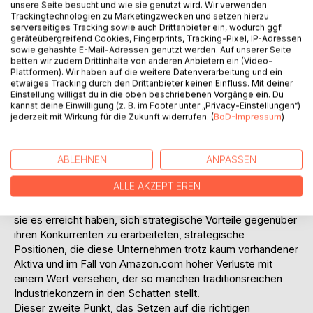
unsere Seite besucht und wie sie genutzt wird. Wir verwenden
entwickelten aus ihrer als Hobby gestarteten Seite Jerry's
Trackingtechnologien zu Marketingzwecken und setzen hierzu
serverseitiges Tracking sowie auch Drittanbieter ein, wodurch ggf.
and David's Guide to the Internet den heute weltweit
geräteübergreifend Cookies, Fingerprints, Tracking-Pixel, IP-Adressen
bedeutenden Medienkonzern Yahoo!. Steve Case, Gründer
sowie gehashte E-Mail-Adressen genutzt werden. Auf unserer Seite
von America Online (AOL), musste langen Atem beweisen,
betten wir zudem Drittinhalte von anderen Anbietern ein (Video-
als er Ende der Achtzigerjahre als erster die Parole Internet
Plattformen). Wir haben auf die weitere Datenverarbeitung und ein
etwaiges Tracking durch den Drittanbieter keinen Einfluss. Mit deiner
für alle! ausrief. Die kürzlich erfolgte Fusion mit Time
Einstellung willigst du in die oben beschriebenen Vorgänge ein. Du
Warner bedeutete die Krönung eines unbeirrbaren Glauben
kannst deine Einwilligung (z. B. im Footer unter „Privacy-Einstellungen“)
an die Richtigkeit seiner Strategie.
jederzeit mit Wirkung für die Zukunft widerrufen. (
BoD-Impressum
)
Alle diese Unternehmen haben zwei Dinge gemeinsam:
Zum einen glaubten sie an die Zukunft des Internet, lange
ABLEHNEN
ANPASSEN
bevor es andere taten. Nicht zuletzt sie haben dazu
beigetragen, dass es heute allgemein akzeptiert ist, dass
ALLE AKZEPTIEREN
das Internet enormes Potenzial, insbesondere für
kommerzielle Aktivitäten, birgt. Viel wichtiger ist aber, dass
sie es erreicht haben, sich strategische Vorteile gegenüber
ihren Konkurrenten zu erarbeiteten, strategische
Positionen, die diese Unternehmen trotz kaum vorhandener
Aktiva und im Fall von Amazon.com hoher Verluste mit
einem Wert versehen, der so manchen traditionsreichen
Industriekonzern in den Schatten stellt.
Dieser zweite Punkt, das Setzen auf die richtigen