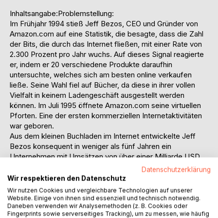
Inhaltsangabe:Problemstellung:
Im Frühjahr 1994 stieß Jeff Bezos, CEO und Gründer von
Amazon.com auf eine Statistik, die besagte, dass die Zahl
der Bits, die durch das Internet fließen, mit einer Rate von
2.300 Prozent pro Jahr wuchs. Auf dieses Signal reagierte
er, indem er 20 verschiedene Produkte daraufhin
untersuchte, welches sich am besten online verkaufen
ließe. Seine Wahl fiel auf Bücher, da diese in ihrer vollen
Vielfalt in keinem Ladengeschäft ausgestellt werden
können. Im Juli 1995 öffnete Amazon.com seine virtuellen
Pforten. Eine der ersten kommerziellen Internetaktivitäten
war geboren.
Aus dem kleinen Buchladen im Internet entwickelte Jeff
Bezos konsequent in weniger als fünf Jahren ein
Unternehmen mit Umsätzen von über einer Milliarde USD
pro Jahr. Amazon.com ist zum Inbegriff des E-Commerce
Datenschutzerklärung
geworden, eine Position, die von den Kapitalmärkten mit
Wir respektieren den Datenschutz
derzeit deutlich über 20 Mrd. USD bewertet wird.
Wir nutzen Cookies und vergleichbare Technologien auf unserer
Es finden sich andere Beispiele, in denen aus einer
Website. Einige von ihnen sind essenziell und technisch notwendig.
Daneben verwenden wir Analysemethoden (z. B. Cookies oder
ursprünglich kleinen Internetaktivität ein Weltkonzern
Fingerprints sowie serverseitiges Tracking), um zu messen, wie häufig
entstand. Die Studenten Jerry Yang und David Filo