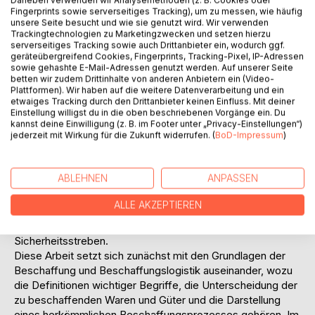
Die vorliegende Arbeit soll klären, wie mit Hilfe von E-
Fingerprints sowie serverseitiges Tracking), um zu messen, wie häufig
Procurement die Zielerreichung von Industrieunternehmen
unsere Seite besucht und wie sie genutzt wird. Wir verwenden
unterstützt werden kann und einen Überblick darüber
Trackingtechnologien zu Marketingzwecken und setzen hierzu
serverseitiges Tracking sowie auch Drittanbieter ein, wodurch ggf.
geben, was E-Procurement heute zu leisten vermag, wo
geräteübergreifend Cookies, Fingerprints, Tracking-Pixel, IP-Adressen
die Vorteile und Nutzen und wo die Grenzen von E-
sowie gehashte E-Mail-Adressen genutzt werden. Auf unserer Seite
Procurement liegen. Die allgemeine Zielsetzung der
betten wir zudem Drittinhalte von anderen Anbietern ein (Video-
Plattformen). Wir haben auf die weitere Datenverarbeitung und ein
Materialwirtschaft ist, die bedarfsgerechte
etwaiges Tracking durch den Drittanbieter keinen Einfluss. Mit deiner
Materialversorgung sicherzustellen. Dies beinhaltet, die
Einstellung willigst du in die oben beschriebenen Vorgänge ein. Du
Materialien in der benötigten Art, benötigten Menge,
kannst deine Einwilligung (z. B. im Footer unter „Privacy-Einstellungen“)
jederzeit mit Wirkung für die Zukunft widerrufen. (
BoD-Impressum
)
benötigten Qualität, zum richtigen Zeitpunkt, am richtigen
Ort bereitzustellen. Diese Betrachtung geht jedoch nicht
weit genug und vernachlässigt die allgemeinen
ABLEHNEN
ANPASSEN
Unternehmungsziele. Aufgrund dieser und weiterer Ziele
der Unternehmung ergeben sich spezielle Ziele für die
ALLE AKZEPTIEREN
Beschaffung und Beschaffungslogistik, wie zum Beispiel
Kostensenkung, Qualitätssicherung, Liquidität sowie
Sicherheitsstreben.
Diese Arbeit setzt sich zunächst mit den Grundlagen der
Beschaffung und Beschaffungslogistik auseinander, wozu
die Definitionen wichtiger Begriffe, die Unterscheidung der
zu beschaffenden Waren und Güter und die Darstellung
eines herkömmlichen Beschaffungsprozesses gehören. Im