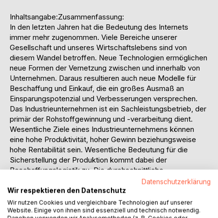
Inhaltsangabe:Zusammenfassung:
In den letzten Jahren hat die Bedeutung des Internets
immer mehr zugenommen. Viele Bereiche unserer
Gesellschaft und unseres Wirtschaftslebens sind von
diesem Wandel betroffen. Neue Technologien ermöglichen
neue Formen der Vernetzung zwischen und innerhalb von
Unternehmen. Daraus resultieren auch neue Modelle für
Beschaffung und Einkauf, die ein großes Ausmaß an
Einsparungspotenzial und Verbesserungen versprechen.
Das Industrieunternehmen ist ein Sachleistungsbetrieb, der
primär der Rohstoffgewinnung und -verarbeitung dient.
Wesentliche Ziele eines Industrieunternehmens können
eine hohe Produktivität, hoher Gewinn beziehungsweise
hohe Rentabilität sein. Wesentliche Bedeutung für die
Sicherstellung der Produktion kommt dabei der
Beschaffungslogistik zu. Die durchschnittliche
Beschaffungstiefe (Anteil des Beschaffungsvolumens am
Datenschutzerklärung
Umsatz) deutscher Unternehmen liegt bei zirka 40 %. Dies
Wir respektieren den Datenschutz
zeigt, dass die Qualität des Einkaufs das Ergebnis des
Wir nutzen Cookies und vergleichbare Technologien auf unserer
Website. Einige von ihnen sind essenziell und technisch notwendig.
Unternehmens stark beeinflusst.
Daneben verwenden wir Analysemethoden (z. B. Cookies oder