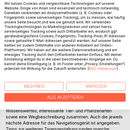
Wir nutzen Cookies und vergleichbare Technologien auf unserer
Website. Einige von ihnen sind essenziell und technisch notwendig.
Daneben verwenden wir Analysemethoden (z. B. Cookies oder
Fingerprints sowie serverseitiges Tracking), um zu messen, wie häufig
unsere Seite besucht und wie sie genutzt wird. Wir verwenden
BESCHREIBUNG
Trackingtechnologien zu Marketingzwecken und setzen hierzu
serverseitiges Tracking sowie auch Drittanbieter ein, wodurch ggf.
geräteübergreifend Cookies, Fingerprints, Tracking-Pixel, IP-Adressen
sowie gehashte E-Mail-Adressen genutzt werden. Auf unserer Seite
In diesem Büchlein stelle ich meine zehn
betten wir zudem Drittinhalte von anderen Anbietern ein (Video-
Lieblingswanderungen durch das Münsterland vor. Es ist für
Plattformen). Wir haben auf die weitere Datenverarbeitung und ein
etwaiges Tracking durch den Drittanbieter keinen Einfluss. Mit deiner
neu zugezogene Einwohner Münsters und Touristen, aber
Einstellung willigst du in die oben beschriebenen Vorgänge ein. Du
auch für alteingesessene Münsteraner gedacht, die zu Fuß
kannst deine Einwilligung (z. B. im Footer unter „Privacy-Einstellungen“)
das Münsterland entdecken möchten.
jederzeit mit Wirkung für die Zukunft widerrufen. (
BoD-Impressum
)
Alle Ausflüge sind kostenfrei zugänglich und eignen sich
besonders gut für Naturerlebnisse mit Kindern. Sie sind
ABLEHNEN
ANPASSEN
vergleichsweise kurz, aber abwechslungsreich.
ALLE AKZEPTIEREN
Zu jeder Strecke fasse ich auf je einer Seite
Wissenswertes, interessante Tier- und Pflanzenarten
sowie eine Wegbeschreibung zusammen. Auch die jeweils
nächste Adresse für das Navigationsgerät ist angegeben.
Tipps zur weiteren Tagesgestaltung runden manche