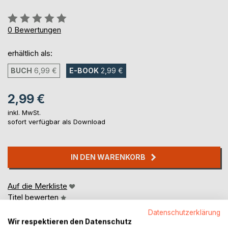
Bewertung::
0%
0
Bewertungen
erhältlich als:
BUCH
6,99 €
E-BOOK
2,99 €
2,99 €
inkl. MwSt.
sofort verfügbar als Download
IN DEN WARENKORB
Auf die Merkliste
Titel bewerten
Datenschutzerklärung
Wir respektieren den Datenschutz