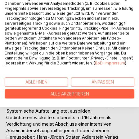
Daneben verwenden wir Analysemethoden (z. B. Cookies oder
Fingerprints sowie serverseitiges Tracking), um zu messen, wie häufig
unsere Seite besucht und wie sie genutzt wird. Wir verwenden
Trackingtechnologien zu Marketingzwecken und setzen hierzu
serverseitiges Tracking sowie auch Drittanbieter ein, wodurch ggf.
geräteübergreifend Cookies, Fingerprints, Tracking-Pixel, IP-Adressen
sowie gehashte E-Mail-Adressen genutzt werden. Auf unserer Seite
betten wir zudem Drittinhalte von anderen Anbietern ein (Video-
BESCHREIBUNG
Plattformen). Wir haben auf die weitere Datenverarbeitung und ein
etwaiges Tracking durch den Drittanbieter keinen Einfluss. Mit deiner
Einstellung willigst du in die oben beschriebenen Vorgänge ein. Du
kannst deine Einwilligung (z. B. im Footer unter „Privacy-Einstellungen“)
Ursela Bresch wurde 1952 in Freiburg im Breisgau geboren.
jederzeit mit Wirkung für die Zukunft widerrufen. (
BoD-Impressum
)
Sie machte nach einer Handwerkslehre über den zweiten
Bildungsweg Abitur. Anschließend studierte sie zur Grund-
und Hauptschullehramt mit Schwerpunkt Deutsch und
ABLEHNEN
ANPASSEN
Bildende Kunst.
Es folgten Tätigkeiten Anstellung in verschiedensten
ALLE AKZEPTIEREN
Schulen in Baden-Württemberg und Hessen.
Nebenher ließ sie sich u.a. auch in Traumatherapie,
Systemische Aufstellung etc. ausbilden.
Gedichte entwickelte sie bereits mit 16 Jahren als
Verdichtung und meist Abschluss einer intensiven
Auseinandersetzung mit eigenen Lebensthemen.
Herausgeber: Hans-Jürgen Sträter, Adlerstein Verlag