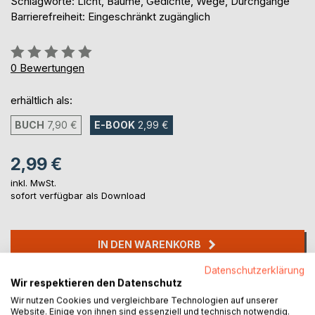
Schlagworte: Licht, Bäume, Gedichte, Wege, Durchgänge
Barrierefreiheit: Eingeschränkt zugänglich
Bewertung::
0%
0
Bewertungen
erhältlich als:
BUCH
7,90 €
E-BOOK
2,99 €
2,99 €
inkl. MwSt.
sofort verfügbar als Download
IN DEN WARENKORB
Datenschutzerklärung
Wir respektieren den Datenschutz
Auf die Merkliste
Titel bewerten
Wir nutzen Cookies und vergleichbare Technologien auf unserer
Website. Einige von ihnen sind essenziell und technisch notwendig.