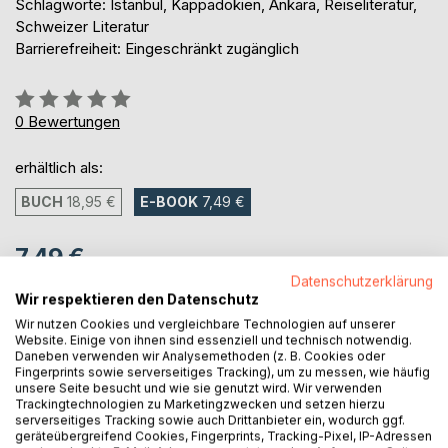
Schlagworte: Istanbul, Kappadokien, Ankara, Reiseliteratur,
Schweizer Literatur
Barrierefreiheit: Eingeschränkt zugänglich
Bewertung::
0%
0
Bewertungen
erhältlich als:
BUCH
18,95 €
E-BOOK
7,49 €
7,49 €
Datenschutzerklärung
inkl. MwSt.
Wir respektieren den Datenschutz
sofort verfügbar als Download
Wir nutzen Cookies und vergleichbare Technologien auf unserer
Website. Einige von ihnen sind essenziell und technisch notwendig.
Daneben verwenden wir Analysemethoden (z. B. Cookies oder
IN DEN WARENKORB
Fingerprints sowie serverseitiges Tracking), um zu messen, wie häufig
unsere Seite besucht und wie sie genutzt wird. Wir verwenden
Trackingtechnologien zu Marketingzwecken und setzen hierzu
serverseitiges Tracking sowie auch Drittanbieter ein, wodurch ggf.
Auf die Merkliste
geräteübergreifend Cookies, Fingerprints, Tracking-Pixel, IP-Adressen