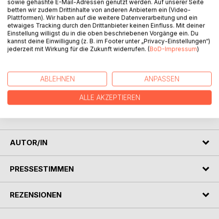
Titel bewerten
sowie gehashte E-Mail-Adressen genutzt werden. Auf unserer Seite
betten wir zudem Drittinhalte von anderen Anbietern ein (Video-
Plattformen). Wir haben auf die weitere Datenverarbeitung und ein
etwaiges Tracking durch den Drittanbieter keinen Einfluss. Mit deiner
Einstellung willigst du in die oben beschriebenen Vorgänge ein. Du
kannst deine Einwilligung (z. B. im Footer unter „Privacy-Einstellungen“)
jederzeit mit Wirkung für die Zukunft widerrufen. (
BoD-Impressum
)
BESCHREIBUNG
ABLEHNEN
ANPASSEN
ALLE AKZEPTIEREN
Bericht einer Reise durch Anatolien mit dem VW-Käfer im
Sommer 1968.
AUTOR/IN
PRESSESTIMMEN
REZENSIONEN