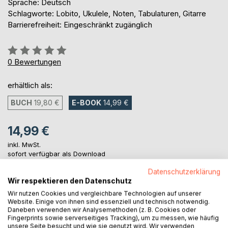
Sprache: Deutsch
Schlagworte: Lobito, Ukulele, Noten, Tabulaturen, Gitarre
Barrierefreiheit: Eingeschränkt zugänglich
Bewertung::
0%
0
Bewertungen
erhältlich als:
BUCH
19,80 €
E-BOOK
14,99 €
14,99 €
inkl. MwSt.
sofort verfügbar als Download
Datenschutzerklärung
Wir respektieren den Datenschutz
IN DEN WARENKORB
Wir nutzen Cookies und vergleichbare Technologien auf unserer
Website. Einige von ihnen sind essenziell und technisch notwendig.
Daneben verwenden wir Analysemethoden (z. B. Cookies oder
Auf die Merkliste
Fingerprints sowie serverseitiges Tracking), um zu messen, wie häufig
unsere Seite besucht und wie sie genutzt wird. Wir verwenden