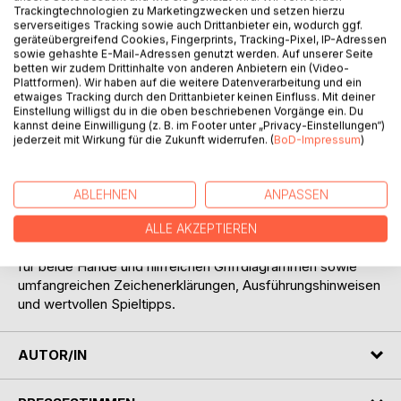
Titel bewerten
Trackingtechnologien zu Marketingzwecken und setzen hierzu
serverseitiges Tracking sowie auch Drittanbieter ein, wodurch ggf.
geräteübergreifend Cookies, Fingerprints, Tracking-Pixel, IP-Adressen
sowie gehashte E-Mail-Adressen genutzt werden. Auf unserer Seite
betten wir zudem Drittinhalte von anderen Anbietern ein (Video-
Plattformen). Wir haben auf die weitere Datenverarbeitung und ein
etwaiges Tracking durch den Drittanbieter keinen Einfluss. Mit deiner
Einstellung willigst du in die oben beschriebenen Vorgänge ein. Du
kannst deine Einwilligung (z. B. im Footer unter „Privacy-Einstellungen“)
BESCHREIBUNG
jederzeit mit Wirkung für die Zukunft widerrufen. (
BoD-Impressum
)
Eine Sammlung (Band 1) der schönsten Duostücke von
ABLEHNEN
ANPASSEN
Lobito für zwei Ukulelen in der hawaiischen C-Stimmung
(g-c-e-a) sowohl in traditioneller Notenschrift als auch in
ALLE AKZEPTIEREN
leicht lesbaren Tabulaturen mit ausführlichen Fingersätzen
für beide Hände und hilfreichen Griffdiagrammen sowie
umfangreichen Zeichenerklärungen, Ausführungshinweisen
und wertvollen Spieltipps.
AUTOR/IN