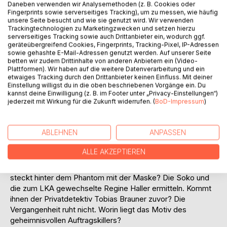
Daneben verwenden wir Analysemethoden (z. B. Cookies oder
Titel bewerten
Fingerprints sowie serverseitiges Tracking), um zu messen, wie häufig
unsere Seite besucht und wie sie genutzt wird. Wir verwenden
Trackingtechnologien zu Marketingzwecken und setzen hierzu
serverseitiges Tracking sowie auch Drittanbieter ein, wodurch ggf.
geräteübergreifend Cookies, Fingerprints, Tracking-Pixel, IP-Adressen
sowie gehashte E-Mail-Adressen genutzt werden. Auf unserer Seite
betten wir zudem Drittinhalte von anderen Anbietern ein (Video-
Plattformen). Wir haben auf die weitere Datenverarbeitung und ein
etwaiges Tracking durch den Drittanbieter keinen Einfluss. Mit deiner
BESCHREIBUNG
Einstellung willigst du in die oben beschriebenen Vorgänge ein. Du
kannst deine Einwilligung (z. B. im Footer unter „Privacy-Einstellungen“)
jederzeit mit Wirkung für die Zukunft widerrufen. (
BoD-Impressum
)
Gelingt es Lara Adler, hinter das Geheimnis des
Schattenordens zu gelangen? Dieses mysteriösen
ABLEHNEN
ANPASSEN
Geheimbundes in Thüringen? Die leidenschaftliche
Kriminaljournalistin begibt sich in große Gefahr. Ihre
ALLE AKZEPTIEREN
Recherchen schrecken die Clan-Kriminalität auf. In den
Wäldern von Thüringen erfolgen Tötungsdelikte. Wer
steckt hinter dem Phantom mit der Maske? Die Soko und
die zum LKA gewechselte Regine Haller ermitteln. Kommt
ihnen der Privatdetektiv Tobias Brauner zuvor? Die
Vergangenheit ruht nicht. Worin liegt das Motiv des
geheimnisvollen Auftragskillers?