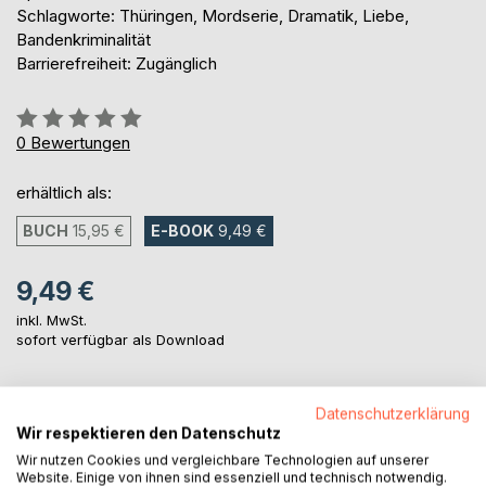
Schlagworte: Thüringen, Mordserie, Dramatik, Liebe,
Bandenkriminalität
Barrierefreiheit: Zugänglich
Bewertung::
0%
0
Bewertungen
erhältlich als:
BUCH
15,95 €
E-BOOK
9,49 €
9,49 €
inkl. MwSt.
sofort verfügbar als Download
Datenschutzerklärung
IN DEN WARENKORB
Wir respektieren den Datenschutz
Wir nutzen Cookies und vergleichbare Technologien auf unserer
Auf die Merkliste
Website. Einige von ihnen sind essenziell und technisch notwendig.