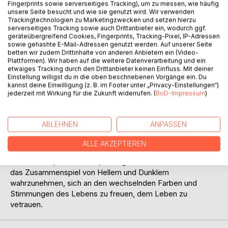
Fingerprints sowie serverseitiges Tracking), um zu messen, wie häufig
unsere Seite besucht und wie sie genutzt wird. Wir verwenden
Trackingtechnologien zu Marketingzwecken und setzen hierzu
serverseitiges Tracking sowie auch Drittanbieter ein, wodurch ggf.
geräteübergreifend Cookies, Fingerprints, Tracking-Pixel, IP-Adressen
sowie gehashte E-Mail-Adressen genutzt werden. Auf unserer Seite
betten wir zudem Drittinhalte von anderen Anbietern ein (Video-
Plattformen). Wir haben auf die weitere Datenverarbeitung und ein
BESCHREIBUNG
etwaiges Tracking durch den Drittanbieter keinen Einfluss. Mit deiner
Einstellung willigst du in die oben beschriebenen Vorgänge ein. Du
kannst deine Einwilligung (z. B. im Footer unter „Privacy-Einstellungen“)
jederzeit mit Wirkung für die Zukunft widerrufen. (
BoD-Impressum
)
Die Gedichte von Matthias Wörne wecken Bilder beim
Lesen und Hören: Bilder vom Geschehen in der Natur im
Lauf des Jahres, Bilder von seelischem Erleben. Sie sind
ABLEHNEN
ANPASSEN
inspiriert vom Unterwegssein im heimatlichen Umfeld und
in der weiten Welt, von Geschichten und von
ALLE AKZEPTIEREN
zwischenmenschlicher Begegnung. Und sie laden ein,
innezuhalten, zu lauschen, mitzugehen mit dem was ist -
das Zusammenspiel von Hellem und Dunklem
wahrzunehmen, sich an den wechselnden Farben und
Stimmungen des Lebens zu freuen, dem Leben zu
vetrauen.