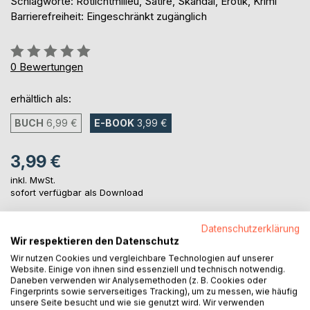
Schlagworte: Rotlichtmilieu, Satire, Skandal, Erotik, Krimi
Barrierefreiheit: Eingeschränkt zugänglich
Bewertung::
0%
0
Bewertungen
erhältlich als:
BUCH
6,99 €
E-BOOK
3,99 €
3,99 €
inkl. MwSt.
sofort verfügbar als Download
Datenschutzerklärung
IN DEN WARENKORB
Wir respektieren den Datenschutz
Wir nutzen Cookies und vergleichbare Technologien auf unserer
Website. Einige von ihnen sind essenziell und technisch notwendig.
Auf die Merkliste
Daneben verwenden wir Analysemethoden (z. B. Cookies oder
Fingerprints sowie serverseitiges Tracking), um zu messen, wie häufig
Titel bewerten
unsere Seite besucht und wie sie genutzt wird. Wir verwenden