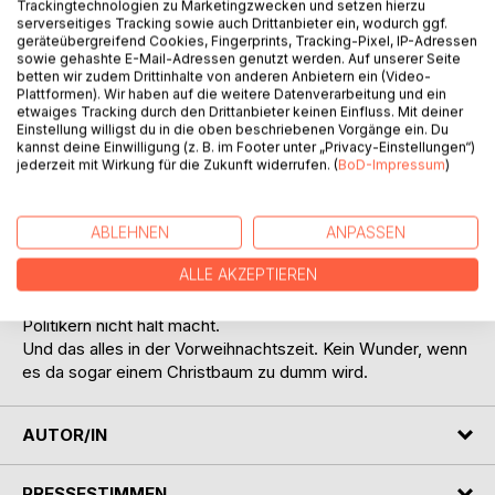
Trackingtechnologien zu Marketingzwecken und setzen hierzu
serverseitiges Tracking sowie auch Drittanbieter ein, wodurch ggf.
geräteübergreifend Cookies, Fingerprints, Tracking-Pixel, IP-Adressen
sowie gehashte E-Mail-Adressen genutzt werden. Auf unserer Seite
betten wir zudem Drittinhalte von anderen Anbietern ein (Video-
Plattformen). Wir haben auf die weitere Datenverarbeitung und ein
etwaiges Tracking durch den Drittanbieter keinen Einfluss. Mit deiner
Einstellung willigst du in die oben beschriebenen Vorgänge ein. Du
BESCHREIBUNG
kannst deine Einwilligung (z. B. im Footer unter „Privacy-Einstellungen“)
jederzeit mit Wirkung für die Zukunft widerrufen. (
BoD-Impressum
)
Das krisengeschüttelte Dumpfling zieht aus, um Wien
unsicher zu machen. Dabei geraten Sunny und Freunde mit
ABLEHNEN
ANPASSEN
dem Wiener Rotlichtmilieu in eine engere Bekanntschaft,
ALLE AKZEPTIEREN
als ihnen lieb ist. Auch Uschi und Turteltäubchen werden
tief in einen Skandal verstrickt, der auch vor Wiener
Politikern nicht halt macht.
Und das alles in der Vorweihnachtszeit. Kein Wunder, wenn
es da sogar einem Christbaum zu dumm wird.
AUTOR/IN
PRESSESTIMMEN