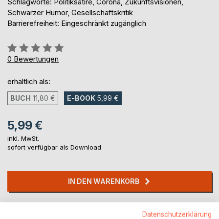
Schlagworte: Politiksatire, Corona, Zukunftsvisionen,
Schwarzer Humor, Gesellschaftskritik
Barrierefreiheit: Eingeschränkt zugänglich
Bewertung::
0%
0
Bewertungen
erhältlich als:
BUCH
11,80 €
E-BOOK
5,99 €
5,99 €
inkl. MwSt.
sofort verfügbar als Download
IN DEN WARENKORB
Auf die Merkliste
Datenschutzerklärung