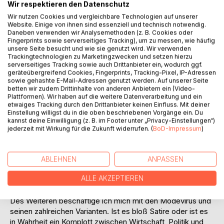
Titel bewerten
Wir respektieren den Datenschutz
Wir nutzen Cookies und vergleichbare Technologien auf unserer
Website. Einige von ihnen sind essenziell und technisch notwendig.
Daneben verwenden wir Analysemethoden (z. B. Cookies oder
Fingerprints sowie serverseitiges Tracking), um zu messen, wie häufig
unsere Seite besucht und wie sie genutzt wird. Wir verwenden
Trackingtechnologien zu Marketingzwecken und setzen hierzu
serverseitiges Tracking sowie auch Drittanbieter ein, wodurch ggf.
geräteübergreifend Cookies, Fingerprints, Tracking-Pixel, IP-Adressen
BESCHREIBUNG
sowie gehashte E-Mail-Adressen genutzt werden. Auf unserer Seite
betten wir zudem Drittinhalte von anderen Anbietern ein (Video-
Plattformen). Wir haben auf die weitere Datenverarbeitung und ein
etwaiges Tracking durch den Drittanbieter keinen Einfluss. Mit deiner
Ist der Dulsberg wirklich ein Berg? Fürchterliches soll in
Einstellung willigst du in die oben beschriebenen Vorgänge ein. Du
seinem Inneren vorgehen. Entsteht in ihm, wie manche
kannst deine Einwilligung (z. B. im Footer unter „Privacy-Einstellungen“)
vermuten, eine geheime Waffenfabrik? Der Senat hat seine
jederzeit mit Wirkung für die Zukunft widerrufen. (
BoD-Impressum
)
Finger im Spiel, soviel ist sicher. Und wie verhält es sich mit
einem mysteriösen Brief, der einen alten Rentner in
Hamburg-Altona den Tod bringt? Gibt es möglicherweise
ABLEHNEN
ANPASSEN
einen Zusammenhang in dieser dubiosen Angelegenheit?
ALLE AKZEPTIEREN
Ich hoffe nicht.
Des Weiteren beschäftige ich mich mit den Modevirus und
seinen zahlreichen Varianten. Ist es bloß Satire oder ist es
in Wahrheit ein Komplott zwischen Wirtschaft, Politik und