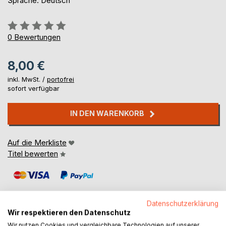
Sprache: Deutsch
Bewertung::
0%
0
Bewertungen
8,00 €
inkl. MwSt. /
portofrei
sofort verfügbar
IN DEN WARENKORB
Auf die Merkliste
Titel bewerten
Datenschutzerklärung
Wir respektieren den Datenschutz
Wir nutzen Cookies und vergleichbare Technologien auf unserer