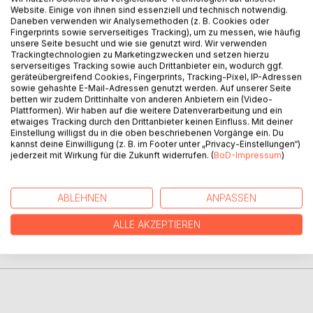
BESCHREIBUNG
Website. Einige von ihnen sind essenziell und technisch notwendig.
Daneben verwenden wir Analysemethoden (z. B. Cookies oder
Fingerprints sowie serverseitiges Tracking), um zu messen, wie häufig
unsere Seite besucht und wie sie genutzt wird. Wir verwenden
Rainer Maria Rilke: Duineser Elegien. Der Nachdruck des
Trackingtechnologien zu Marketingzwecken und setzen hierzu
Textes in der «Bibliothek der Erstausgaben» folgt
serverseitiges Tracking sowie auch Drittanbieter ein, wodurch ggf.
originalgetreu in Orthographie und Interpunktion der
geräteübergreifend Cookies, Fingerprints, Tracking-Pixel, IP-Adressen
sowie gehashte E-Mail-Adressen genutzt werden. Auf unserer Seite
Erstausgabe von 1923. Die Originalpaginierung wird im
betten wir zudem Drittinhalte von anderen Anbietern ein (Video-
fortlaufenden Text vermerkt. Der Anhang (Textgestalt,
Plattformen). Wir haben auf die weitere Datenverarbeitung und ein
Glossar, Zeittafel, Nachwort) gibt Auskunft zu Leben und
etwaiges Tracking durch den Drittanbieter keinen Einfluss. Mit deiner
Einstellung willigst du in die oben beschriebenen Vorgänge ein. Du
Werk.
kannst deine Einwilligung (z. B. im Footer unter „Privacy-Einstellungen“)
jederzeit mit Wirkung für die Zukunft widerrufen. (
BoD-Impressum
)
AUTOR/IN
ABLEHNEN
ANPASSEN
PRESSESTIMMEN
ALLE AKZEPTIEREN
REZENSIONEN