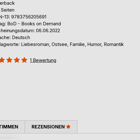
erback
 Seiten
N-13: 9783756205691
lag: BoD - Books on Demand
cheinungsdatum: 06.06.2022
ache: Deutsch
lagworte: Liebesroman, Ostsee, Familie, Humor, Romantik
ertung::
1
Bewertung
%
TIMMEN
REZENSIONEN