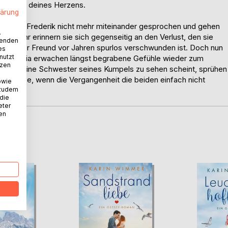
 Stimme deines Herzens.
lärung
tbesitzer Frederik nicht mehr miteinander gesprochen und gehen
.
Zu sehr erinnern sie sich gegenseitig an den Verlust, den sie
wenden
riks bester Freund vor Jahren spurlos verschwunden ist. Doch nun
es
nutzt
d bei Livia erwachen längst begrabene Gefühle wieder zum
tzen
h die kleine Schwester seines Kumpels zu sehen scheint, sprühen
ne Chance, wenn die Vergangenheit die beiden einfach nicht
owie
 zudem
 die
eter
nen
D