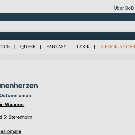
Über BoD
NCE
QUEER
FANTASY
LYRIK
E-BOOK-ANGEB
nenherzen
 Ostseeroman
in Wimmer
d 5:
Sterenholm
besromane