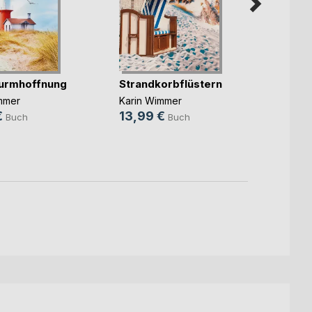
urmhoffnung
Strandkorbflüstern
Meers
mmer
Karin Wimmer
Karin 
€
13,99 €
10,9
Buch
Buch