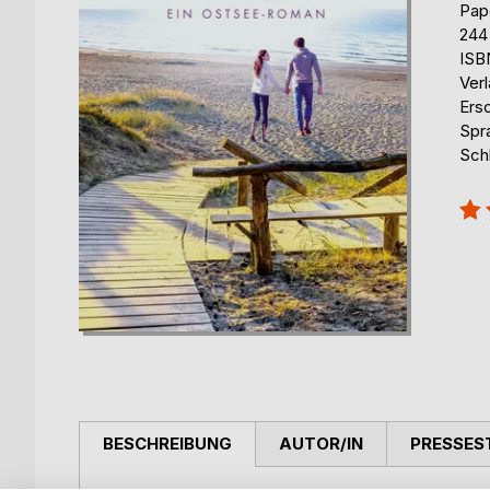
Pap
244
ISB
Ver
Ers
Spr
Sch
Bew
100
BESCHREIBUNG
AUTOR/IN
PRESSES