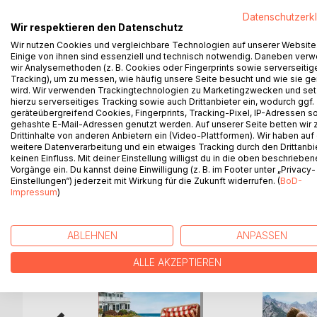
Höre auf den Gewissen, doch vergiss niemals die
Datenschutzerk
Wir respektieren den Datenschutz
Seit Jahren haben Konditorin Livia und Restauran
Wir nutzen Cookies und vergleichbare Technologien auf unserer Website
sich in der kleinen Stadt Sterenholm aus dem Weg. 
Einige von ihnen sind essenziell und technisch notwendig. Daneben ver
beide erlitten haben, als Livias Bruder und Frede
wir Analysemethoden (z. B. Cookies oder Fingerprints sowie serverseitig
Tracking), um zu messen, wie häufig unsere Seite besucht und wie sie ge
müssen sie für ein Projekt zusammenarbeiten, un
wird. Wir verwenden Trackingtechnologien zu Marketingzwecken und se
Leben. Doch auch wenn Frederik in ihr immer noc
hierzu serverseitiges Tracking sowie auch Drittanbieter ein, wodurch ggf.
zwischen ihnen die Funken. Aber hat die Liebe ei
geräteübergreifend Cookies, Fingerprints, Tracking-Pixel, IP-Adressen s
gehashte E-Mail-Adressen genutzt werden. Auf unserer Seite betten wir
loslässt?
Drittinhalte von anderen Anbietern ein (Video-Plattformen). Wir haben auf
weitere Datenverarbeitung und ein etwaiges Tracking durch den Drittanbi
keinen Einfluss. Mit deiner Einstellung willigst du in die oben beschriebe
Vorgänge ein. Du kannst deine Einwilligung (z. B. im Footer unter „Privacy-
Einstellungen“) jederzeit mit Wirkung für die Zukunft widerrufen. (
BoD-
WEITERE TITEL BEI
Bo
Impressum
)
ABLEHNEN
ANPASSEN
ALLE AKZEPTIEREN