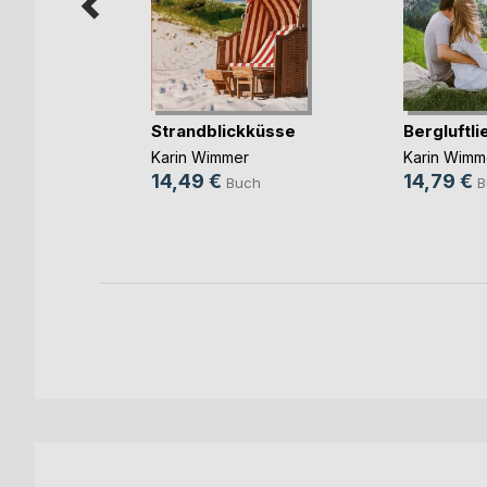
hmus der
Strandblickküsse
Bergluftli
Karin Wimmer
Karin Wimm
14,49 €
14,79 €
Buch
B
ch
ok