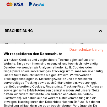
BESCHREIBUNG
There is a strong and growing shortage of qualified
entrepreneurs and managers in the SME sector, and this is
Datenschutzerklärung
Wir respektieren den Datenschutz
the main factor hampering further development in all
European countries. To meet these challenges, there is an
Wir nutzen Cookies und vergleichbare Technologien auf unserer
Website. Einige von ihnen sind essenziell und technisch notwendig.
urgent need to raise the qualification level of master
Daneben verwenden wir Analysemethoden (z. B. Cookies oder
craftsman training (German Meisterausbildung) as
Fingerprints sowie serverseitiges Tracking), um zu messen, wie häufig
effective entrepreneurship training according to the needs
unsere Seite besucht und wie sie genutzt wird. Wir verwenden
Trackingtechnologien zu Marketingzwecken und setzen hierzu
of entrepreneurial activity and to introduce
serverseitiges Tracking sowie auch Drittanbieter ein, wodurch ggf.
entrepreneurship education at academic level.
geräteübergreifend Cookies, Fingerprints, Tracking-Pixel, IP-Adressen
The aim of the "Bachelor & Meister" project, which ran
sowie gehashte E-Mail-Adressen genutzt werden. Auf unserer Seite
betten wir zudem Drittinhalte von anderen Anbietern ein (Video-
from September 2017 to August 2020, was to develop an
Plattformen). Wir haben auf die weitere Datenverarbeitung und ein
innovative learning approach in the form of a dual
etwaiges Tracking durch den Drittanbieter keinen Einfluss. Mit deiner
integrated degree programme combining the advantages
Einstellung willigst du in die oben beschriebenen Vorgänge ein. Du