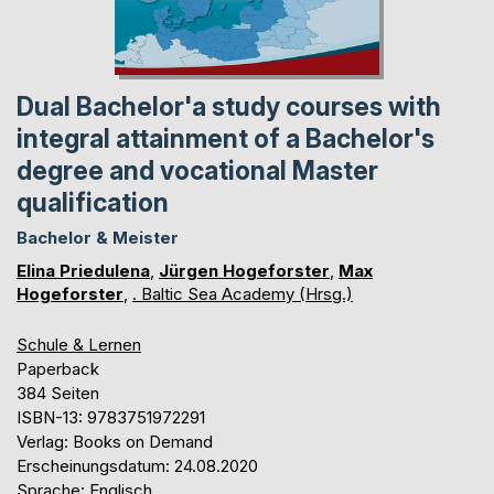
Dual Bachelor'a study courses with
integral attainment of a Bachelor's
degree and vocational Master
qualification
Bachelor & Meister
Elina Priedulena
,
Jürgen Hogeforster
,
Max
Hogeforster
,
. Baltic Sea Academy (Hrsg.)
Schule & Lernen
Paperback
384 Seiten
ISBN-13: 9783751972291
Verlag: Books on Demand
Erscheinungsdatum: 24.08.2020
Sprache: Englisch