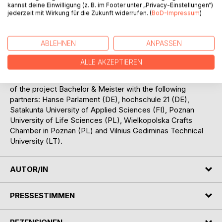
of master craftsman training and university studies. During
kannst deine Einwilligung (z. B. im Footer unter „Privacy-Einstellungen“)
jederzeit mit Wirkung für die Zukunft widerrufen. (
BoD-Impressum
)
the 3-year project duration, 2 different models of the dual
integral study courses were developed: the dual integral
study course "Civil Engineering" and "Electrical
ABLEHNEN
ANPASSEN
Engineering". The testing of the dual integral study course
"Civil Engineering" in Germany was initiated.
ALLE AKZEPTIEREN
This publication contains the relevant information like
curricula, examination regulations or experiences as results
of the project Bachelor & Meister with the following
partners: Hanse Parlament (DE), hochschule 21 (DE),
Satakunta University of Applied Sciences (FI), Poznan
University of Life Sciences (PL), Wielkopolska Crafts
Chamber in Poznan (PL) and Vilnius Gediminas Technical
University (LT).
AUTOR/IN
PRESSESTIMMEN