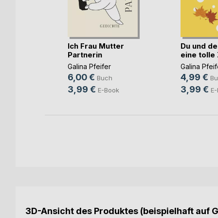
r Dichtung
..)
Ich Frau Mutter
Du und dei
Partnerin
eine tolle Z
tmann
,
Eros
Galina Pfeifer
Galina Pfeif
h
6,00 €
4,99 €
Buch
Bu
3,99 €
3,99 €
E-Book
E-
3D-Ansicht des Produktes (beispielhaft auf 