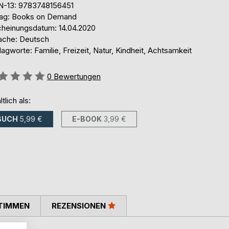
N-13: 9783748156451
lag: Books on Demand
cheinungsdatum: 14.04.2020
ache: Deutsch
agworte: Familie, Freizeit, Natur, Kindheit, Achtsamkeit
ertung::
0
Bewertungen
ltlich als:
BUCH
5,99 €
E-BOOK
3,99 €
TIMMEN
REZENSIONEN