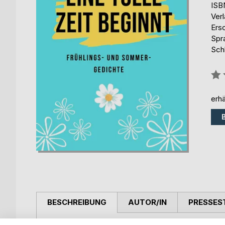
ISB
Ver
Ers
Spr
Schl
Bew
0%
erhä
BESCHREIBUNG
AUTOR/IN
PRESSES