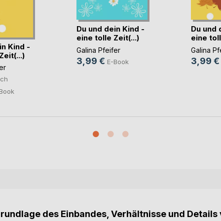
Du und dein Kind -
Du und d
eine tolle Zeit(...)
eine toll
n Kind -
Galina Pfeifer
Galina Pf
eit(...)
3,99 €
3,99 €
E-Book
er
ch
Book
Grundlage des Einbandes, Verhältnisse und Details 