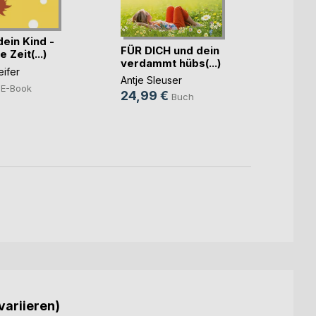
ein Kind -
FÜR DICH und dein
Wie 
e Zeit(...)
verdammt hübs(...)
bist d
eifer
Antje Sleuser
Antje 
E-Book
24,99 €
24,9
Buch
9,99
variieren)