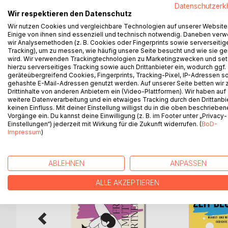
Die Wachrüttler sind unsere Kinder.
Datenschutzerk
Sie sind meines Glückes Finder.
Wir respektieren den Datenschutz
Hiermit notiere ich im kurzen Stil
Wir nutzen Cookies und vergleichbare Technologien auf unserer Website
Einige von ihnen sind essenziell und technisch notwendig. Daneben ver
Erlebnisse aus unserem Spiel.
wir Analysemethoden (z. B. Cookies oder Fingerprints sowie serverseitig
Kannst du die Welt mit Kinderaugen sehen?
Tracking), um zu messen, wie häufig unsere Seite besucht und wie sie ge
So wirst du meine Texte mit Leichtigkeit verstehe
wird. Wir verwenden Trackingtechnologien zu Marketingzwecken und se
Bediene dich, ahme nach und fühl dich frei.
hierzu serverseitiges Tracking sowie auch Drittanbieter ein, wodurch ggf.
geräteübergreifend Cookies, Fingerprints, Tracking-Pixel, IP-Adressen s
Erlebe, rieche, schmecke und sei dabei!
gehashte E-Mail-Adressen genutzt werden. Auf unserer Seite betten wir
Drittinhalte von anderen Anbietern ein (Video-Plattformen). Wir haben auf
weitere Datenverarbeitung und ein etwaiges Tracking durch den Drittanbi
keinen Einfluss. Mit deiner Einstellung willigst du in die oben beschriebe
Vorgänge ein. Du kannst deine Einwilligung (z. B. im Footer unter „Privacy-
WEITERE TITEL BEI
Bo
Einstellungen“) jederzeit mit Wirkung für die Zukunft widerrufen. (
BoD-
Impressum
)
ABLEHNEN
ANPASSEN
ALLE AKZEPTIEREN