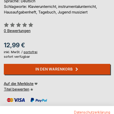
Sprache: Deutsch
Schlagworte: Klavierunterricht, instrumentalunterricht,
Hausaufgabenheft, Tagebuch, Jugend musiziert
Bewertung::
0%
0
Bewertungen
12,99 €
inkl. MwSt. /
portofrei
sofort verfügbar
IN DEN WARENKORB
Auf die Merkliste
Titel bewerten
Datenschutzerklärung