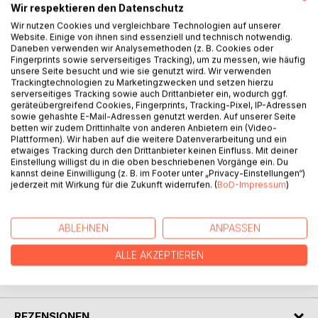
Wir respektieren den Datenschutz
Wir nutzen Cookies und vergleichbare Technologien auf unserer
Website. Einige von ihnen sind essenziell und technisch notwendig.
BESCHREIBUNG
Daneben verwenden wir Analysemethoden (z. B. Cookies oder
Fingerprints sowie serverseitiges Tracking), um zu messen, wie häufig
unsere Seite besucht und wie sie genutzt wird. Wir verwenden
"Du spielst... Klavier" ist das praktische und sympathische
Trackingtechnologien zu Marketingzwecken und setzen hierzu
serverseitiges Tracking sowie auch Drittanbieter ein, wodurch ggf.
Hausaufgabenheft für junge Trompeterinnen und
geräteübergreifend Cookies, Fingerprints, Tracking-Pixel, IP-Adressen
Trompeter. Neben einem Plan für jede Woche eines
sowie gehashte E-Mail-Adressen genutzt werden. Auf unserer Seite
Schuljahres sind auch genug leere Notensaiten für
betten wir zudem Drittinhalte von anderen Anbietern ein (Video-
musikalische Notizen dabei. Schautafeln zu den
Plattformen). Wir haben auf die weitere Datenverarbeitung und ein
etwaiges Tracking durch den Drittanbieter keinen Einfluss. Mit deiner
wichtigsten Grundlagen wie Notennamen, Rhythmen und
Einstellung willigst du in die oben beschriebenen Vorgänge ein. Du
Quintenzirkel ergänzen das Heft. Außerdem gibt es die
kannst deine Einwilligung (z. B. im Footer unter „Privacy-Einstellungen“)
Möglichkeit, als Art musikalisches Tagebuch Auftritte und
jederzeit mit Wirkung für die Zukunft widerrufen. (
BoD-Impressum
)
erarbeitete Werke für später zu dokumentieren.
ABLEHNEN
ANPASSEN
AUTOR/IN
ALLE AKZEPTIEREN
PRESSESTIMMEN
REZENSIONEN