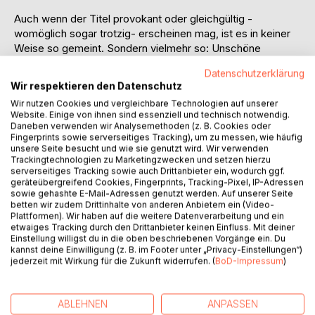
Auch wenn der Titel provokant oder gleichgültig -
womöglich sogar trotzig- erscheinen mag, ist es in keiner
Weise so gemeint. Sondern vielmehr so: Unschöne
Momente im Leben wie Trennungen von geliebten
Datenschutzerklärung
Menschen- vor allem die, die unerwartet kommen und
Wir respektieren den Datenschutz
einem im ersten Moment in einen Trancezustand
Wir nutzen Cookies und vergleichbare Technologien auf unserer
versetzten und den Boden unter den Füßen wegreißen -
Website. Einige von ihnen sind essenziell und technisch notwendig.
kennen wir alle. Dennoch gibt es eins, was wir daraus
Daneben verwenden wir Analysemethoden (z. B. Cookies oder
mitnehmen können: durch Selbstreflexion, loslassen und
Fingerprints sowie serverseitiges Tracking), um zu messen, wie häufig
unsere Seite besucht und wie sie genutzt wird. Wir verwenden
Veränderung diese Energie für uns wandeln in etwas, das
Trackingtechnologien zu Marketingzwecken und setzen hierzu
uns gestärkter und kraftvoller zurück kommen lässt. Dabei
serverseitiges Tracking sowie auch Drittanbieter ein, wodurch ggf.
mal genauer hinschauen. Rückzüge strategischer Natur
geräteübergreifend Cookies, Fingerprints, Tracking-Pixel, IP-Adressen
sowie gehashte E-Mail-Adressen genutzt werden. Auf unserer Seite
sind wichtig und dennoch darf dabei das Comeback ins
betten wir zudem Drittinhalte von anderen Anbietern ein (Video-
Leben nicht auf der Strecke bleiben - hierbei soll dieses
Plattformen). Wir haben auf die weitere Datenverarbeitung und ein
Werk Inspiration und zugleich Ermutigung sein, um jede
etwaiges Tracking durch den Drittanbieter keinen Einfluss. Mit deiner
Einstellung willigst du in die oben beschriebenen Vorgänge ein. Du
Niederlage in deinem Leben zu etwas zu gestalten, dass
kannst deine Einwilligung (z. B. im Footer unter „Privacy-Einstellungen“)
dich wieder wachsen und näher zu dir selbst kommen lässt.
jederzeit mit Wirkung für die Zukunft widerrufen. (
BoD-Impressum
)
Viel Spaß, Freunde und eine Menge guter Ideen und
Impulse beim Lesen wünsche ich dir dabei.
ABLEHNEN
ANPASSEN