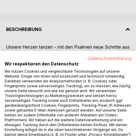
BESCHREIBUNG
Unsere Herzen tanzen - mit den Psalmen neue Schritte aus
der Trauer in die Lebensfreude wagen
Datenschutzerklärung
Wir respektieren den Datenschutz
Psalmen sind zeitlose Schätze hebräischer Poesie. Seit
Wir nutzen Cookies und vergleichbare Technologien auf unserer
Jahrhunderten sind sie auf der ganzen Welt für Menschen
Website. Einige von ihnen sind essenziell und technisch notwendig.
jeden Alters Quelle der Hoffnung. Ob in stillen Augenblicken
Daneben verwenden wir Analysemethoden (z. B. Cookies oder
oder in aufwühlenden Momenten, sie inspirieren, ermutigen
Fingerprints sowie serverseitiges Tracking), um zu messen, wie häufig
unsere Seite besucht und wie sie genutzt wird. Wir verwenden
und geben Kraft. Unabhängig von der Glaubensrichtung
Trackingtechnologien zu Marketingzwecken und setzen hierzu
eröffnen sie neue Perspektiven.
serverseitiges Tracking sowie auch Drittanbieter ein, wodurch ggf.
Die Autorin hat für dieses Buch sechzehn Psalmen
geräteübergreifend Cookies, Fingerprints, Tracking-Pixel, IP-Adressen
ausgewählt, die sie beim täglichen Gebet besonders
sowie gehashte E-Mail-Adressen genutzt werden. Auf unserer Seite
betten wir zudem Drittinhalte von anderen Anbietern ein (Video-
berührt haben. Zunächst nahm sie Pinsel und Farbe, um die
Plattformen). Wir haben auf die weitere Datenverarbeitung und ein
inneren Bilder auf Papier zu bringen. Immer weiter in die
etwaiges Tracking durch den Drittanbieter keinen Einfluss. Mit deiner
Bilder und Texte eintauchend, nahm sie die vielfältigen
Einstellung willigst du in die oben beschriebenen Vorgänge ein. Du
kannst deine Einwilligung (z. B. im Footer unter „Privacy-Einstellungen“)