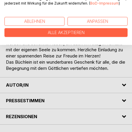
Verbindungen der Psalmen zum Neuen Testament wahr.
jederzeit mit Wirkung für die Zukunft widerrufen. (
BoD-Impressum
)
Jedem der Psalmen hat sie eine Zeile des Vaterunsers,
eigene Gedanken und Impulse und Worte aus dem Neuen
Testament zugeordnet. Vierzehn eigene Illustrationen, bunt
ABLEHNEN
ANPASSEN
und hoffnungsvoll, unterstreichen die Farbenvielfalt der
orientalischen Dichtkunst.
ALLE AKZEPTIEREN
Die Trostworte können auf das eigene Leben angewendet
werden und schenken Ideen, um auch im Alltag in Kontakt
mit der eigenen Seele zu kommen. Herzliche Einladung zu
einer spannenden Reise zur Freude im Herzen!
Das Büchlein ist ein wunderbares Geschenk für alle, die die
Begegnung mit dem Göttlichen vertiefen möchten.
AUTOR/IN
PRESSESTIMMEN
REZENSIONEN